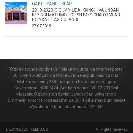
QABUL
YANGILIKLAR
2019-2020-O‘QUV YILIDA IKKINCHI VA UNDAN
KEYINGI MA’LUMOT OLISH BO‘YICHA OTMLAR
RO‘YXATI TASDIQLANDI
27.07.2019
"O‘zbekistonda xorijiy tillar" elektron jurnal va internet portali
2013-yil 16-oktyabrda O‘zbekiston Respublikasi Vazirlar
Mahkamasining 283-son qarori bilan tashkil etilgan.
Guvohnoma: №009424. Berilgan sanasi: 20.12.2013 yil.
Muassis: O‘zbekiston davlat Jahon tillari universiteti.
Ommaviy axborot vositasi sifatida 2014-yil 3-may kuni davlat
ro'yxatidan o'tgan. Guvohnoma: №1032.
© 2013-2026 | FLEDU.UZ
All rights reserved