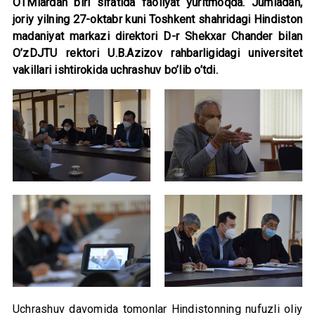
OTMlardan biri sifatida faoliyat yuritmoqda. Jumladan,
joriy yilning 27-oktabr kuni Toshkent shahridagi Hindiston
madaniyat markazi direktori D-r Shekxar Chander bilan
O’zDJTU rektori U.B.Azizov rahbarligidagi universitet
vakillari ishtirokida uchrashuv bo’lib o’tdi.
Uchrashuv davomida tomonlar Hindistonning nufuzli oliy