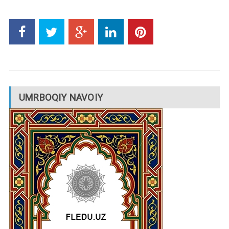
UMRBOQIY NAVOIY