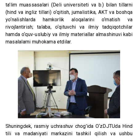
ta’lim muassasalari (Deli universiteti va b.) bilan tillarni
(hind va ingliz tillari) o‘qitish, jurnalistika, AKT va boshqa
yo‘nalishlarda hamkorlik aloqalarini o‘rnatish va
rivojlantirish; talaba, o‘qituvchi va ilmiy tadqiqotchilar
hamda o‘quv-uslubiy va ilmiy materiallar almashinuvi kabi
masalalarni muhokama etdilar.
Shuningdek, rasmiy uchrashuv chog’ida O‘zDJTUda Hind
tili va madaniyati markazini tashkil qilish va ushbu