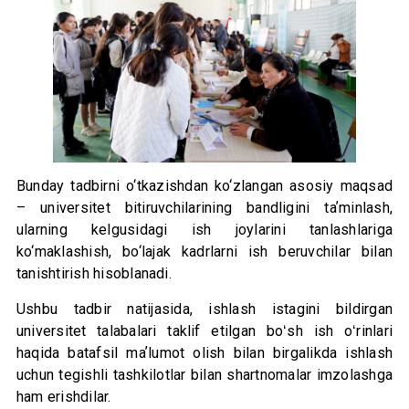
Bunday tadbirni o‘tkazishdan ko‘zlangan asosiy maqsad
– universitet bitiruvchilarining bandligini taʼminlash,
ularning kelgusidagi ish joylarini tanlashlariga
ko‘maklashish, bo‘lajak kadrlarni ish beruvchilar bilan
tanishtirish hisoblanadi.
Ushbu tadbir natijasida, ishlash istagini bildirgan
universitet talabalari taklif etilgan boʻsh ish oʻrinlari
haqida batafsil maʼlumot olish bilan birgalikda ishlash
uchun tegishli tashkilotlar bilan shartnomalar imzolashga
ham erishdilar.