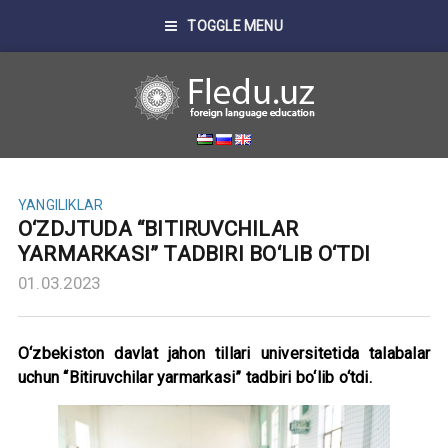
TOGGLE MENU
YANGILIKLAR
O‘ZDJTUDA “BITIRUVCHILAR
YARMARKASI” TADBIRI BO‘LIB O‘TDI
01.03.2023
O‘zbekiston davlat jahon tillari universitetida talabalar
uchun “Bitiruvchilar yarmarkasi” tadbiri bo‘lib o‘tdi.