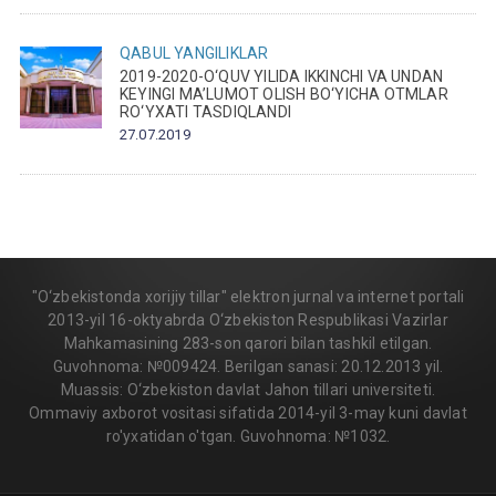
QABUL
YANGILIKLAR
2019-2020-O‘QUV YILIDA IKKINCHI VA UNDAN
KEYINGI MA’LUMOT OLISH BO‘YICHA OTMLAR
RO‘YXATI TASDIQLANDI
27.07.2019
"O‘zbekistonda xorijiy tillar" elektron jurnal va internet portali
2013-yil 16-oktyabrda O‘zbekiston Respublikasi Vazirlar
Mahkamasining 283-son qarori bilan tashkil etilgan.
Guvohnoma: №009424. Berilgan sanasi: 20.12.2013 yil.
Muassis: O‘zbekiston davlat Jahon tillari universiteti.
Ommaviy axborot vositasi sifatida 2014-yil 3-may kuni davlat
ro'yxatidan o'tgan. Guvohnoma: №1032.