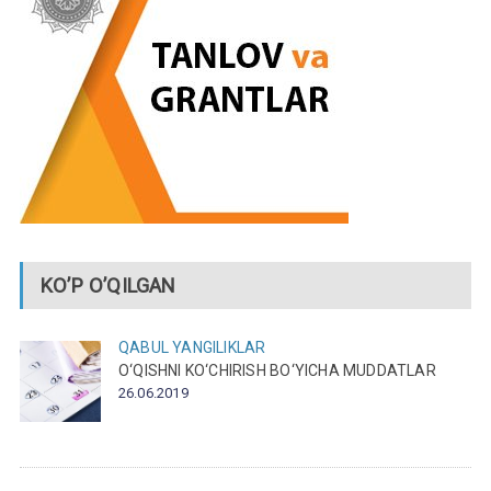
KO’P O’QILGAN
QABUL
YANGILIKLAR
O‘QISHNI KO‘CHIRISH BO‘YICHA MUDDATLAR
26.06.2019