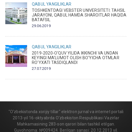
QABUL
YANGILIKLAR
TOSHKENTDAGI VEBSTER UNIVERSITETI: TAHSIL
JARAYONI, QABUL HAMDA SHAROITLAR HAQIDA
BATAFSIL
29.06.2019
QABUL
YANGILIKLAR
2019-2020-O‘QUV YILIDA IKKINCHI VA UNDAN
KEYINGI MA’LUMOT OLISH BO‘YICHA OTMLAR
RO‘YXATI TASDIQLANDI
27.07.2019
"O‘zbekistonda xorijiy tillar" elektron jurnal va internet portali
2013-yil 16-oktyabrda O‘zbekiston Respublikasi Vazirlar
Mahkamasining 283-son qarori bilan tashkil etilgan.
Guvohnoma: №009424. Berilgan sanasi: 20.12.2013 yil.