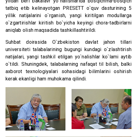
yildan beri bakalavr yo`nalishlarida bosqichma-bosqich
tatbiq etib kelinayotgan PRESETT o`quv dasturining 5
yillik natijalarini o`rganish, yangi kiritilgan modullarga
o`zgartirishlar kiritish bo`yicha keyingi chora-tadbirlarni
aniqlab olish maqsadida tashkillashtirildi.
Suhbat doirasida O`zbekiston davlat jahon tillari
universiteti talabalarining bugungi kundagi o`zlashtirish
natijalari, yangi tashkil etilgan yo`nalishlar ko`lami aytib
o`tildi. Shuningdek, talabalarning nafaqat til bilish, balki
axborot texnologiyalari sohasidagi bilimlarini oshirish
kerak ekanligi ham muhokama qilindi.