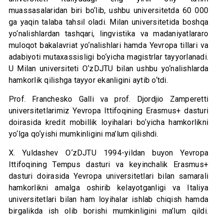
muassasalaridan biri bo‘lib, ushbu universitetda 60 000
ga yaqin talaba tahsil oladi. Milan universitetida boshqa
yo‘nalishlardan tashqari, lingvistika va madaniyatlararo
muloqot bakalavriat yo‘nalishlari hamda Yevropa tillari va
adabiyoti mutaxassisligi bo‘yicha magistrlar tayyorlanadi.
U Milan universiteti O‘zDJTU bilan ushbu yo‘nalishlarda
hamkorlik qilishga tayyor ekanligini aytib o‘tdi.
Prof. Franchesko Galli va prof. Djordjio Zamperetti
universitetlarimiz Yevropa Ittifoqining Erasmus+ dasturi
doirasida kredit mobillik loyihalari bo‘yicha hamkorlikni
yo‘lga qo‘yishi mumkinligini ma’lum qilishdi.
X. Yuldashev O‘zDJTU 1994-yildan buyon Yevropa
Ittifoqining Tempus dasturi va keyinchalik Erasmus+
dasturi doirasida Yevropa universitetlari bilan samarali
hamkorlikni amalga oshirib kelayotganligi va Italiya
universitetlari bilan ham loyihalar ishlab chiqish hamda
birgalikda ish olib borishi mumkinligini ma’lum qildi.