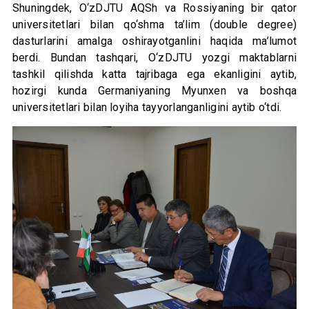
Shuningdek, O‘zDJTU AQSh va Rossiyaning bir qator
universitetlari bilan qo‘shma ta’lim (double degree)
dasturlarini amalga oshirayotganlini haqida ma’lumot
berdi. Bundan tashqari, O‘zDJTU yozgi maktablarni
tashkil qilishda katta tajribaga ega ekanligini aytib,
hozirgi kunda Germaniyaning Myunxen va boshqa
universitetlari bilan loyiha tayyorlanganligini aytib o‘tdi.