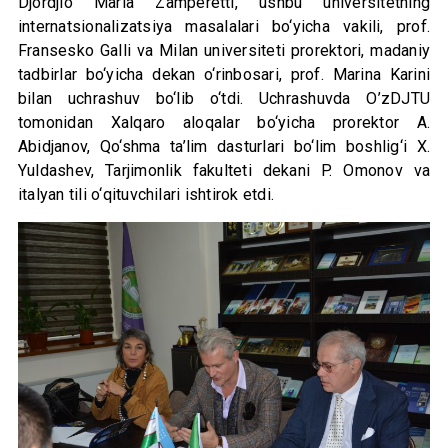
Djordjio Maria Zamperetti, ushbu universitetning
internatsionalizatsiya masalalari bo‘yicha vakili, prof.
Fransesko Galli va Milan universiteti prorektori, madaniy
tadbirlar bo‘yicha dekan o‘rinbosari, prof. Marina Karini
bilan uchrashuv bo‘lib o‘tdi. Uchrashuvda O’zDJTU
tomonidan Xalqaro aloqalar bo‘yicha prorektor A.
Abidjanov, Qo‘shma ta’lim dasturlari bo‘lim boshlig‘i X.
Yuldashev, Tarjimonlik fakulteti dekani P. Omonov va
italyan tili o‘qituvchilari ishtirok etdi.