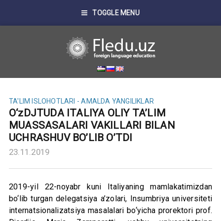
TOGGLE MENU
TA'LIM ISLOHOTLARI - AMALDA
YANGILIKLAR
O‘zDJTUDA ITALIYA OLIY TA’LIM
MUASSASALARI VAKILLARI BILAN
UCHRASHUV BO’LIB O’TDI
23.11.2019
2019-yil 22-noyabr kuni Italiyaning mamlakatimizdan
bo‘lib turgan delegatsiya a’zolari, Insumbriya universiteti
internatsionalizatsiya masalalari bo‘yicha prorektori prof.