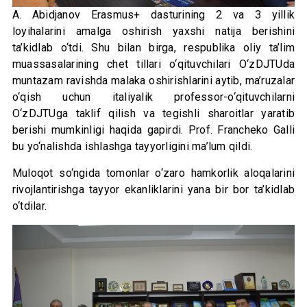
A. Abidjanov Erasmus+ dasturining 2 va 3 yillik
loyihalarini amalga oshirish yaxshi natija berishini
ta’kidlab o‘tdi. Shu bilan birga, respublika oliy ta’lim
muassasalarining chet tillari o‘qituvchilari O‘zDJTUda
muntazam ravishda malaka oshirishlarini aytib, ma’ruzalar
o‘qish uchun italiyalik professor-o‘qituvchilarni
O‘zDJTUga taklif qilish va tegishli sharoitlar yaratib
berishi mumkinligi haqida gapirdi. Prof. Francheko Galli
bu yo‘nalishda ishlashga tayyorligini ma’lum qildi.
Muloqot so‘ngida tomonlar o‘zaro hamkorlik aloqalarini
rivojlantirishga tayyor ekanliklarini yana bir bor ta’kidlab
o‘tdilar.