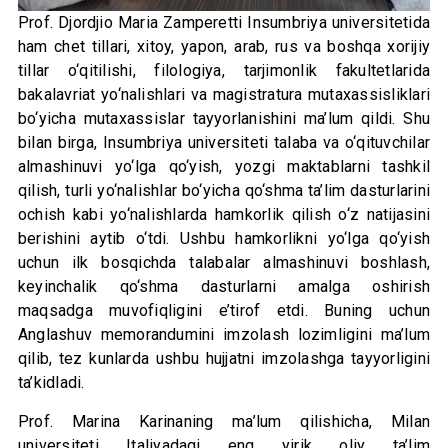
Prof. Djordjio Maria Zamperetti Insumbriya universitetida
ham chet tillari, xitoy, yapon, arab, rus va boshqa xorijiy
tillar o‘qitilishi, filologiya, tarjimonlik fakultetlarida
bakalavriat yo‘nalishlari va magistratura mutaxassisliklari
bo‘yicha mutaxassislar tayyorlanishini ma’lum qildi. Shu
bilan birga, Insumbriya universiteti talaba va o‘qituvchilar
almashinuvi yo‘lga qo‘yish, yozgi maktablarni tashkil
qilish, turli yo‘nalishlar bo‘yicha qo‘shma ta’lim dasturlarini
ochish kabi yo‘nalishlarda hamkorlik qilish o‘z natijasini
berishini aytib o‘tdi. Ushbu hamkorlikni yo‘lga qo‘yish
uchun ilk bosqichda talabalar almashinuvi boshlash,
keyinchalik qo‘shma dasturlarni amalga oshirish
maqsadga muvofiqligini e’tirof etdi. Buning uchun
Anglashuv memorandumini imzolash lozimligini ma’lum
qilib, tez kunlarda ushbu hujjatni imzolashga tayyorligini
ta’kidladi.
Prof. Marina Karinaning ma’lum qilishicha, Milan
universiteti Italiyadagi eng yirik oliy ta’lim