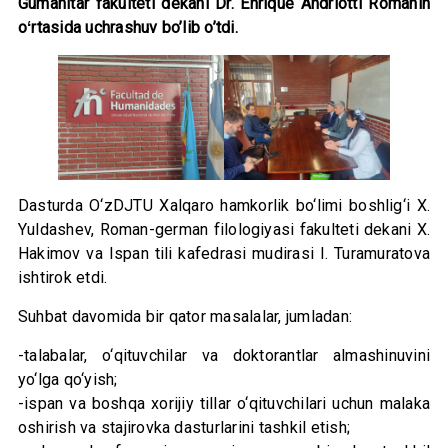
Gumanitar fakulteti dekani Dr. Enrique Andriotti Romanin
oʻrtasida uchrashuv bo’lib o’tdi.
Dasturda O‘zDJTU Xalqaro hamkorlik bo‘limi boshlig‘i X.
Yuldashev, Roman-german filologiyasi fakulteti dekani X.
Hakimov va Ispan tili kafedrasi mudirasi I. Turamuratova
ishtirok etdi.
Suhbat davomida bir qator masalalar, jumladan:
-talabalar, o‘qituvchilar va doktorantlar almashinuvini
yo‘lga qo‘yish;
-ispan va boshqa xorijiy tillar o‘qituvchilari uchun malaka
oshirish va stajirovka dasturlarini tashkil etish;