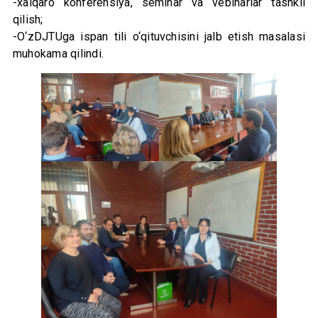
-xalqaro konferensiya, seminar va vebinarlar tashkil
qilish;
-O‘zDJTUga ispan tili o‘qituvchisini jalb etish masalasi
muhokama qilindi.