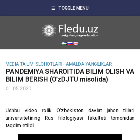
TOGGLE MENU
MEDIA
TA'LIM ISLOHOTLARI - AMALDA
YANGILIKLAR
PANDEMIYA SHAROITIDA BILIM OLISH VA
BILIM BERISH (O’zDJTU misolida)
01.05.2020
Ushbu video rolik O’zbekiston davlat jahon tillari
universitetining Rus filologiyasi fakulteti tomonidan
taqdim etildi.