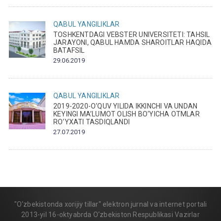
QABUL
YANGILIKLAR
TOSHKENTDAGI VEBSTER UNIVERSITETI: TAHSIL
JARAYONI, QABUL HAMDA SHAROITLAR HAQIDA
BATAFSIL
29.06.2019
QABUL
YANGILIKLAR
2019-2020-O‘QUV YILIDA IKKINCHI VA UNDAN
KEYINGI MA’LUMOT OLISH BO‘YICHA OTMLAR
RO‘YXATI TASDIQLANDI
27.07.2019
"O‘zbekistonda xorijiy tillar" elektron jurnal va internet portali
2013-yil 16-oktyabrda O‘zbekiston Respublikasi Vazirlar