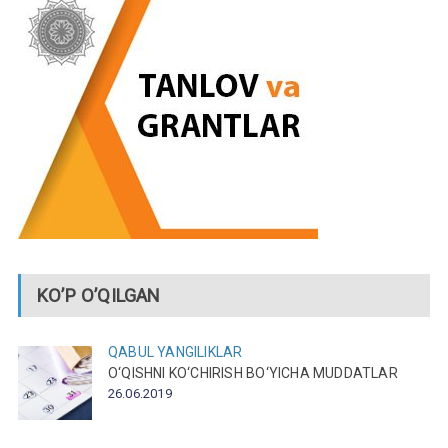
KO’P O’QILGAN
QABUL
YANGILIKLAR
O‘QISHNI KO‘CHIRISH BO‘YICHA MUDDATLAR
26.06.2019