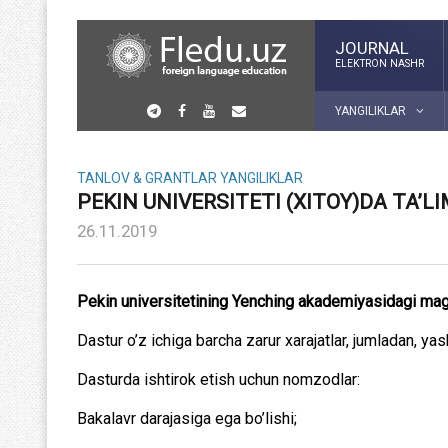
JOURNAL
ELEKTRON NASHR
YANGILIKLAR
TANLOV & GRANTLAR
YANGILIKLAR
PEKIN UNIVERSITETI (XITOY)DA TA’L
26.11.2019
Pekin universitetining Yenching akademiyasidagi magistr
Dastur o’z ichiga barcha zarur xarajatlar, jumladan, yash
Dasturda ishtirok etish uchun nomzodlar:
Bakalavr darajasiga ega bo’lishi;