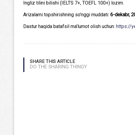
Ingliz tilini bilishi (IELTS 7+, TOEFL 100+) lozim.
Arizalarni topshirishning so’nggi muddati:
6-dekabr, 2
Dastur haqida batafsil ma’lumot olish uchun:
https://
SHARE THIS ARTICLE
DO THE SHARING THINGY