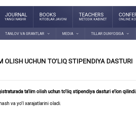
JOURNAL
BOOKS
TEACHERS
CONFE
YANGI NASHR
KITOBLAR JAVONI
METODIK KABINET
ONLINE KO
TANLOV VA GRANTLAR
MEDIA
TILLAR DUNYOSIGA
IM OLISH UCHUN TO’LIQ STIPENDIYA DASTURI
aturada ta’lim olish uchun to’liq stipendiya dasturi e’lon qilindi
ash va yo’l xarajatlarini oladi.