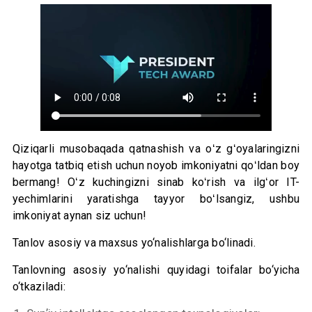
Qiziqarli musobaqada qatnashish va oʻz gʻoyalaringizni
hayotga tatbiq etish uchun noyob imkoniyatni qoʻldan boy
bermang! Oʻz kuchingizni sinab koʻrish va ilgʻor IT-
yechimlarini yaratishga tayyor boʻlsangiz, ushbu
imkoniyat aynan siz uchun!
Tanlov asosiy va maxsus yo‘nalishlarga bo‘linadi.
Tanlovning asosiy yo‘nalishi quyidagi toifalar bo‘yicha
o‘tkaziladi: