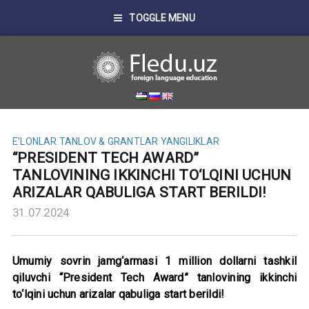
TOGGLE MENU
E'LONLAR
TANLOV & GRANTLAR
YANGILIKLAR
“PRESIDENT TECH AWARD”
TANLOVINING IKKINCHI TO‘LQINI UCHUN
ARIZALAR QABULIGA START BERILDI!
31.07.2024
Umumiy sovrin jamg‘armasi 1 million dollarni tashkil
qiluvchi “President Tech Award” tanlovining ikkinchi
to‘lqini uchun arizalar qabuliga start berildi!