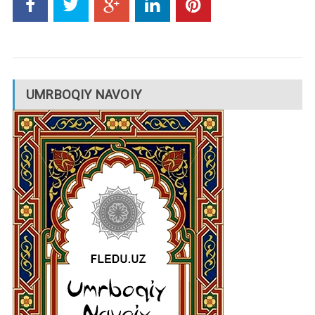
UMRBOQIY NAVOIY