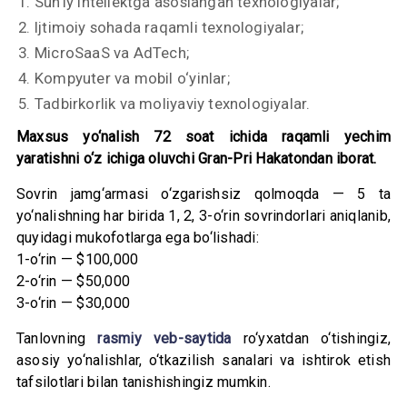
Sunʼiy intellektga asoslangan texnologiyalar;
Ijtimoiy sohada raqamli texnologiyalar;
MicroSaaS va AdTech;
Kompyuter va mobil o‘yinlar;
Tadbirkorlik va moliyaviy texnologiyalar.
Maxsus yo‘nalish 72 soat ichida raqamli yechim
yaratishni o‘z ichiga oluvchi Gran-Pri Hakatondan iborat.
Sovrin jamg‘armasi o‘zgarishsiz qolmoqda — 5 ta
yo‘nalishning har birida 1, 2, 3-o‘rin sovrindorlari aniqlanib,
quyidagi mukofotlarga ega bo‘lishadi:
1-o‘rin — $100,000
2-o‘rin — $50,000
3-o‘rin — $30,000
Tanlovning
rasmiy veb-saytida
ro‘yxatdan o‘tishingiz,
asosiy yo‘nalishlar, o‘tkazilish sanalari va ishtirok etish
tafsilotlari bilan tanishishingiz mumkin.