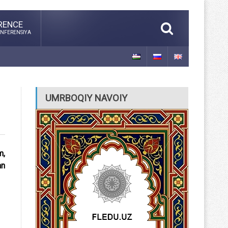
RENCE
NFERENSIYA
UMRBOQIY NAVOIY
m,
an