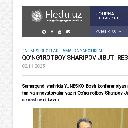
JOURNAL
ELEKTRON NASHR
YANGILIKLAR
TA'LIM ISLOHOTLARI - AMALDA
YANGILIKLAR
QO‘NG‘IROTBOY SHARIPOV JIBUTI RES
02.11.2025
Samarqand shahrida YUNESKO Bosh konferensiyasinin
fan va innovatsiyalar vaziri Qo‘ng‘irotboy Sharipov
uchrashuv
o‘tkazdi.