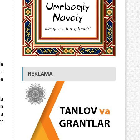
da
ar
REKLAMA
ha
da
un
va
or