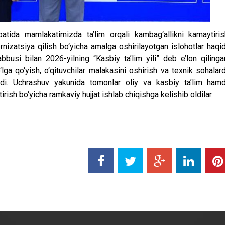
atida mamlakatimizda ta’lim orqali kambag‘allikni kamaytiris
ernizatsiya qilish bo‘yicha amalga oshirilayotgan islohotlar haqi
busi bilan 2026-yilning “Kasbiy ta’lim yili” deb e’lon qilinga
lga qo‘yish, o‘qituvchilar malakasini oshirish va texnik sohalar
idladi. Uchrashuv yakunida tomonlar oliy va kasbiy ta’lim ham
irish bo‘yicha ramkaviy hujjat ishlab chiqishga kelishib oldilar.