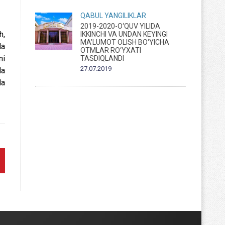
QABUL
YANGILIKLAR
2019-2020-O‘QUV YILIDA
h,
IKKINCHI VA UNDAN KEYINGI
MA’LUMOT OLISH BO‘YICHA
da
OTMLAR RO‘YXATI
ni
TASDIQLANDI
27.07.2019
da
da