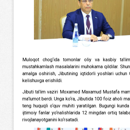
Muloqot chog‘ida tomonlar oliy va kasbiy ta’li
mustahkamlash masalalarini muhokama qildilar. Shunin
amalga oshirish, Jibutining iqtidorli yoshlari uchun 
kelishuvga erishildi.
Jibuti ta’lim vaziri Moxamed Maxamud Mustafa mamlak
ma’lumot berdi. Unga ko‘ra, Jibutida 100 foiz aholi makt
teng huquqli o‘quv muhiti yaratilgan. Bugungi kunda 
ijtimoiy fanlar yo‘nalishlarida 12 mingdan ortiq tala
rivojlanayotganini ko‘rsatadi.