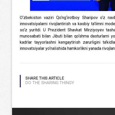
O‘zbekiston vaziri Qo‘ng‘irotboy Sharipov o‘z navb
innovatsiyalarni rivojlantirish va kasbiy ta’limni mod
so‘z yuritdi. U Prezident Shavkat Mirziyoyev tashab
munosabati bilan Jibuti bilan qo‘shma dasturlarni yo‘
kadrlar tayyorlashni kengaytirish zarurligini ta’k
innovatsiyalar yo‘nalishida hamkorlikni yanada rivojlant
SHARE THIS ARTICLE
DO THE SHARING THINGY