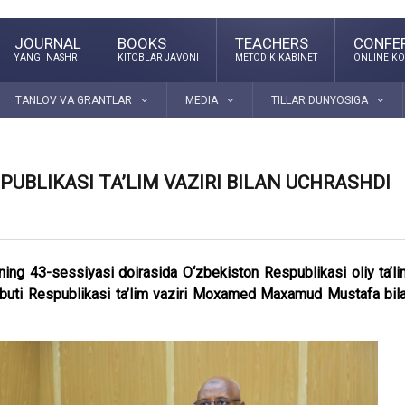
JOURNAL
BOOKS
TEACHERS
CONFE
YANGI NASHR
KITOBLAR JAVONI
METODIK KABINET
ONLINE KO
TANLOV VA GRANTLAR
MEDIA
TILLAR DUNYOSIGA
PUBLIKASI TA’LIM VAZIRI BILAN UCHRASHDI
g 43-sessiyasi doirasida O‘zbekiston Respublikasi oliy ta’li
 Jibuti Respublikasi ta’lim vaziri Moxamed Maxamud Mustafa bil