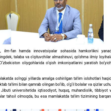
m, ilm-fan hamda innovatsiyalar sohasida hamkorlikni yana
gdek, talaba va o‘qituvchilar almashinuvi, qo‘shma ilmiy loyihal
O‘zbekiston oliygohlarida o‘qish imkoniyatlarini yaratish bo‘yic
atda so‘nggi yillarda amalga oshirilgan ta’lim islohotlari haqi
ab ta’limi bilan qamrab olingan bo‘lib, o‘g‘il bolalar va qizlar uch
Jibuti universitetida iqtisodiyot, huquq, muhandislik, tibbiyot 
balar tahsil olmoqda, bu esa mamlakatda ta’lim tizimining barqar