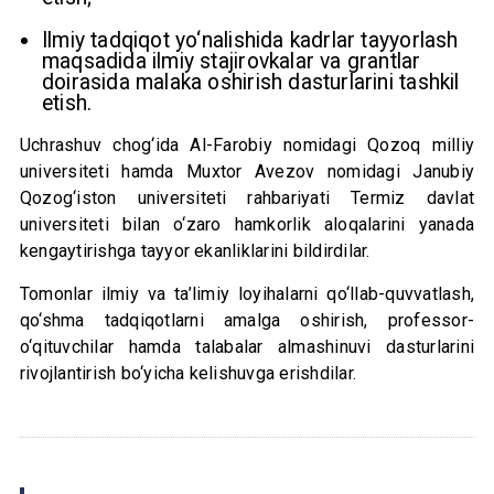
Ilmiy tadqiqot yo‘nalishida kadrlar tayyorlash
maqsadida ilmiy stajirovkalar va grantlar
doirasida malaka oshirish dasturlarini tashkil
etish.
Uchrashuv chog‘ida Al-Farobiy nomidagi Qozoq milliy
universiteti hamda Muxtor Avezov nomidagi Janubiy
Qozog‘iston universiteti rahbariyati Termiz davlat
universiteti bilan o‘zaro hamkorlik aloqalarini yanada
kengaytirishga tayyor ekanliklarini bildirdilar.
Tomonlar ilmiy va ta’limiy loyihalarni qo‘llab-quvvatlash,
qo‘shma tadqiqotlarni amalga oshirish, professor-
o‘qituvchilar hamda talabalar almashinuvi dasturlarini
rivojlantirish bo‘yicha kelishuvga erishdilar.