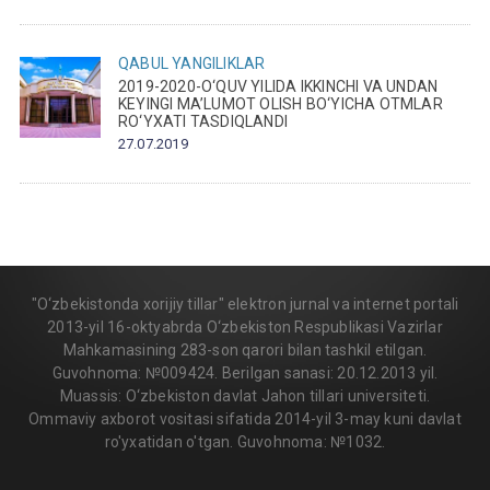
QABUL
YANGILIKLAR
2019-2020-O‘QUV YILIDA IKKINCHI VA UNDAN
KEYINGI MA’LUMOT OLISH BO‘YICHA OTMLAR
RO‘YXATI TASDIQLANDI
27.07.2019
"O‘zbekistonda xorijiy tillar" elektron jurnal va internet portali
2013-yil 16-oktyabrda O‘zbekiston Respublikasi Vazirlar
Mahkamasining 283-son qarori bilan tashkil etilgan.
Guvohnoma: №009424. Berilgan sanasi: 20.12.2013 yil.
Muassis: O‘zbekiston davlat Jahon tillari universiteti.
Ommaviy axborot vositasi sifatida 2014-yil 3-may kuni davlat
ro'yxatidan o'tgan. Guvohnoma: №1032.