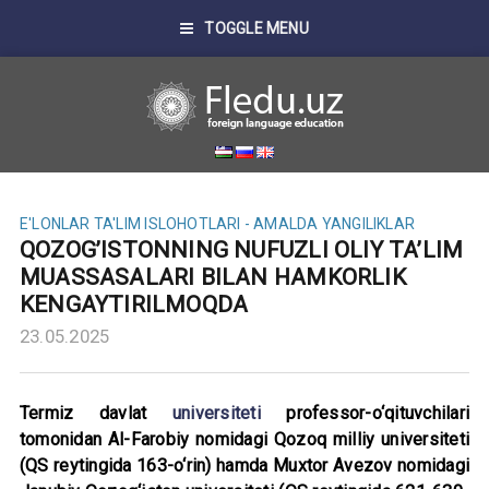
TOGGLE MENU
E'LONLAR
TA'LIM ISLOHOTLARI - AMALDA
YANGILIKLAR
QOZOG’ISTONNING NUFUZLI OLIY TA’LIM
MUASSASALARI BILAN HAMKORLIK
KENGAYTIRILMOQDA
23.05.2025
Termiz davlat
universiteti
professor-o‘qituvchilari
tomonidan Al-Farobiy nomidagi Qozoq milliy universiteti
(QS reytingida 163-o‘rin) hamda Muxtor Avezov nomidagi