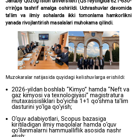
Janubiy Qozog‘iston universiteti (QS reytingida 621-630-
oʻrin)ga tashrif amalga oshirildi. Uchrashuvlar davomida
ta’lim va ilmiy sohalarda ikki tomonlama hamkorlikni
yanada rivojlantirish masalalari muhokama qilindi.
Muzokaralar natijasida quyidagi kelishuvlarga erishildi:
2026-yildan boshlab “Kimyo” hamda “Neft va
gaz kimyosi va texnologiyasi” magistratura
mutaxassisliklari bo‘yicha 1+1 qo‘shma ta’lim
dasturini yo‘lga qo‘yish;
O‘quv adabiyotlari, Scopus bazasiga
kiritiladigan ilmiy maqolalar hamda o‘quv
qo‘llanmalarni hammualliflik asosida nashr
etish;