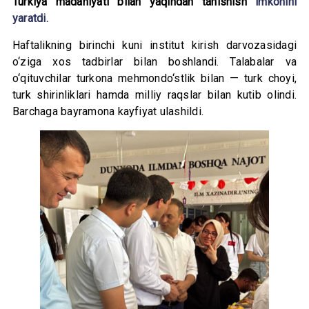
Turkiya madaniyati bilan yaqindan tanishish
imkonini
yaratdi.
Haftalikning birinchi kuni institut kirish darvozasidagi
o‘ziga xos tadbirlar bilan boshlandi. Talabalar va
o‘qituvchilar turkona mehmondo‘stlik bilan — turk choyi,
turk shirinliklari hamda milliy raqslar bilan kutib olindi.
Barchaga bayramona kayfiyat ulashildi.