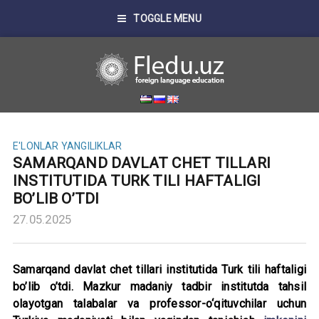
TOGGLE MENU
E'LONLAR
YANGILIKLAR
SAMARQAND DAVLAT CHET TILLARI
INSTITUTIDA TURK TILI HAFTALIGI
BO’LIB O’TDI
27.05.2025
Samarqand davlat chet tillari institutida Turk tili haftaligi
bo’lib o’tdi. Mazkur madaniy tadbir institutda tahsil
olayotgan talabalar va professor-o‘qituvchilar uchun