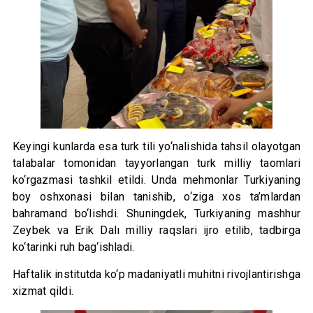
Keyingi kunlarda esa turk tili yo‘nalishida tahsil olayotgan
talabalar tomonidan tayyorlangan turk milliy taomlari
ko‘rgazmasi tashkil etildi. Unda mehmonlar Turkiyaning
boy oshxonasi bilan tanishib, o‘ziga xos ta’mlardan
bahramand bo‘lishdi. Shuningdek, Turkiyaning mashhur
Zeybek va Erik Dalı milliy raqslari ijro etilib, tadbirga
ko‘tarinki ruh bag‘ishladi.
Haftalik institutda ko‘p madaniyatli muhitni rivojlantirishga
xizmat qildi.