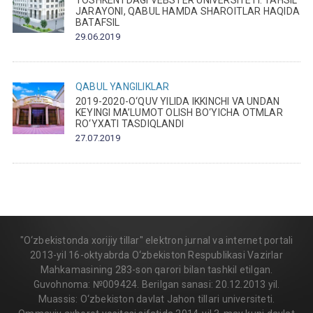
TOSHKENTDAGI VEBSTER UNIVERSITETI: TAHSIL
JARAYONI, QABUL HAMDA SHAROITLAR HAQIDA
BATAFSIL
29.06.2019
QABUL
YANGILIKLAR
2019-2020-O‘QUV YILIDA IKKINCHI VA UNDAN
KEYINGI MA’LUMOT OLISH BO‘YICHA OTMLAR
RO‘YXATI TASDIQLANDI
27.07.2019
"O‘zbekistonda xorijiy tillar" elektron jurnal va internet portali
2013-yil 16-oktyabrda O‘zbekiston Respublikasi Vazirlar
Mahkamasining 283-son qarori bilan tashkil etilgan.
Guvohnoma: №009424. Berilgan sanasi: 20.12.2013 yil.
Muassis: O‘zbekiston davlat Jahon tillari universiteti.