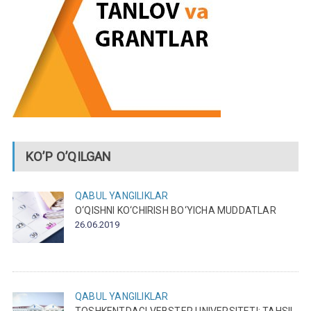
KO’P O’QILGAN
QABUL
YANGILIKLAR
O‘QISHNI KO‘CHIRISH BO‘YICHA MUDDATLAR
26.06.2019
QABUL
YANGILIKLAR