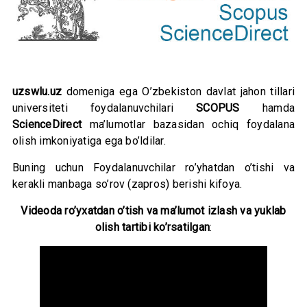
uzswlu.uz
domeniga ega O’zbekiston davlat jahon tillari
universiteti foydalanuvchilari
SCOPUS
hamda
ScienceDirect
ma’lumotlar bazasidan ochiq foydalana
olish imkoniyatiga ega bo’ldilar.
Buning uchun Foydalanuvchilar ro’yhatdan o’tishi va
kerakli manbaga so’rov (zapros) berishi kifoya.
Videoda ro’yxatdan o’tish va ma’lumot izlash va yuklab
olish tartibi ko’rsatilgan
: