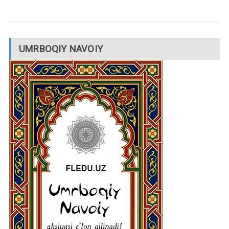
UMRBOQIY NAVOIY