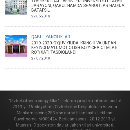
TOSHKENTDAGI VEBSTER UNIVERSITETI: TAHSIL
JARAYONI, QABUL HAMDA SHAROITLAR HAQIDA
BATAFSIL
29.06.2019
QABUL
YANGILIKLAR
2019-2020-O‘QUV YILIDA IKKINCHI VA UNDAN
KEYINGI MA’LUMOT OLISH BO‘YICHA OTMLAR
RO‘YXATI TASDIQLANDI
27.07.2019
"O‘zbekistonda xorijiy tillar" elektron jurnal va internet portali
2013-yil 16-oktyabrda O‘zbekiston Respublikasi Vazirlar
Mahkamasining 283-son qarori bilan tashkil etilgan.
Guvohnoma: №009424. Berilgan sanasi: 20.12.2013 yil.
Muassis: O‘zbekiston davlat Jahon tillari universiteti.