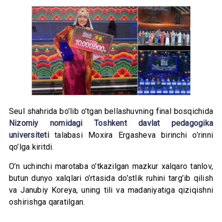
Seul shahrida bo’lib o’tgan bellashuvning final bosqichida
Nizomiy nomidagi Toshkent davlat pedagogika
universiteti
talabasi Moxira Ergasheva birinchi o’rinni
qo’lga kiritdi.
O’n uchinchi marotaba o’tkazilgan mazkur xalqaro tanlov,
butun dunyo xalqlari o’rtasida do’stlik ruhini targ’ib qilish
va Janubiy Koreya, uning tili va madaniyatiga qiziqishni
oshirishga qaratilgan.