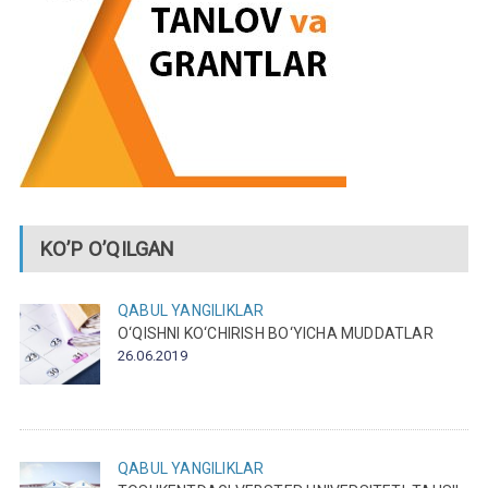
KO’P O’QILGAN
QABUL
YANGILIKLAR
O‘QISHNI KO‘CHIRISH BO‘YICHA MUDDATLAR
26.06.2019
QABUL
YANGILIKLAR