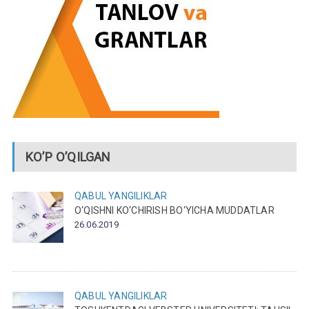
KO’P O’QILGAN
QABUL
YANGILIKLAR
O‘QISHNI KO‘CHIRISH BO‘YICHA MUDDATLAR
26.06.2019
QABUL
YANGILIKLAR