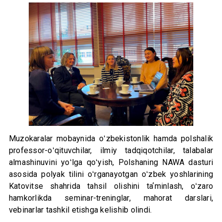
Muzokaralar mobaynida oʻzbekistonlik hamda polshalik
professor-oʻqituvchilar, ilmiy tadqiqotchilar, talabalar
almashinuvini yoʻlga qoʻyish, Polshaning NAWA dasturi
asosida polyak tilini oʻrganayotgan oʻzbek yoshlarining
Katovitse shahrida tahsil olishini taʼminlash, oʻzaro
hamkorlikda seminar-treninglar, mahorat darslari,
vebinarlar tashkil etishga kelishib olindi.