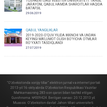
TOSHKENTDAGI VEBSTER UNIVERSITETI: TAHSIL
JARAYONI, QABUL HAMDA SHAROITLAR HAQIDA
BATAFSIL
29.06.2019
QABUL
YANGILIKLAR
2019-2020-O‘QUV YILIDA IKKINCHI VA UNDAN
KEYINGI MA’LUMOT OLISH BO‘YICHA OTMLAR
RO‘YXATI TASDIQLANDI
27.07.2019
"O‘zbekistonda xorijiy tillar" elektron jurnal va internet portali
2013-yil 16-oktyabrda O‘zbekiston Respublikasi Vazirlar
Mahkamasining 283-son qarori bilan tashkil etilgan.
Guvohnoma: №009424. Berilgan sanasi: 20.12.2013 yil.
Muassis: O‘zbekiston davlat Jahon tillari universiteti.