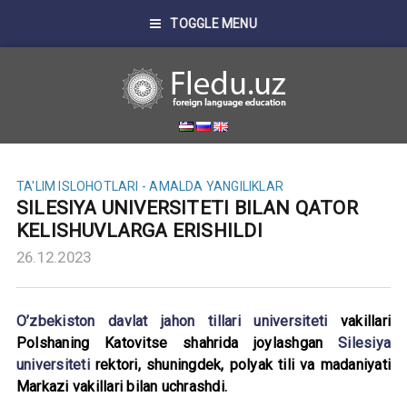
TOGGLE MENU
TA'LIM ISLOHOTLARI - AMALDA
YANGILIKLAR
SILESIYA UNIVERSITETI BILAN QATOR
KELISHUVLARGA ERISHILDI
26.12.2023
O’zbekiston davlat jahon tillari universiteti
vakillari
Polshaning Katovitse shahrida joylashgan
Silesiya
universiteti
rektori, shuningdek, polyak tili va madaniyati
Markazi vakillari bilan uchrashdi.