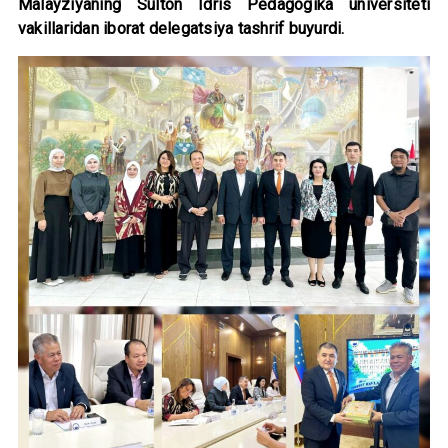
Malayziyaning Sulton Idris Pedagogika universiteti
vakillaridan iborat delegatsiya tashrif buyurdi.