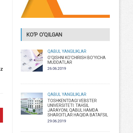
KO’P O’QILGAN
QABUL
YANGILIKLAR
O‘QISHNI KO‘CHIRISH BO‘YICHA
MUDDATLAR
26.06.2019
iz
QABUL
YANGILIKLAR
TOSHKENTDAGI VEBSTER
UNIVERSITETI: TAHSIL
JARAYONI, QABUL HAMDA
SHAROITLAR HAQIDA BATAFSIL
29.06.2019