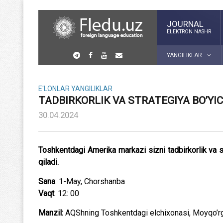
JOURNAL
ELEKTRON NASHR
YANGILIKLAR
E'LONLAR
YANGILIKLAR
TADBIRKORLIK VA STRATEGIYA BO’YI
30.04.2024
Toshkentdagi Amerika markazi sizni tadbirkorlik va s
qiladi.
Sana
: 1-May, Chorshanba
Vaqt
: 12: 00
Manzil:
AQShning Toshkentdagi elchixonasi, Moyqo’rg’