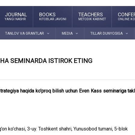
JOURNAL
BOOKS
TEACHERS
CONFE
YANGI NASHR
KITOBLAR JAVONI
METODIK KABINET
ONLINE KO
TANLOV VA GRANTLAR
MEDIA
TILLAR DUNYOSIGA
CHA SEMINARDA ISTIROK ETING
trategiya haqida ko’proq bilish uchun Even Kass seminariga takl
on ko’chasi, 3-uy. Toshkent shahri, Yunusobod tumani, 5-blok