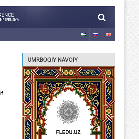
RENCE
NFERENSIYA
UMRBOQIY NAVOIY
if