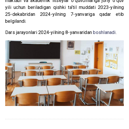
maktabi va akademik litseylar oʻquvchilariga joriy oʻquv
yili uchun beriladigan qishki taʼtil muddati 2023-yilning
25-dekabridan 2024-yilning 7-yanvariga qadar etib
belgilandi.
Dars jarayonlari 2024-yilning 8-yanvaridan
boshlanadi
.