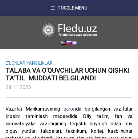
TOGGLE MENU
E'LONLAR
YANGILIKLAR
TALABA VA O‘QUVCHILAR UCHUN QISHKI
TA’TIL MUDDATI BELGILANDI
28.11.2023
Vazirlar Mahkamasining
qarori
da belgilangan vazifalar
ijrosini ta’minlash maqsadida Oliy taʼlim, fan va
innovatsiyalar vazirligining tegishli buyrugʻi bilan oliy
oʻquv yurtlari talabalari, texnikum, kollej, kasb-hunar