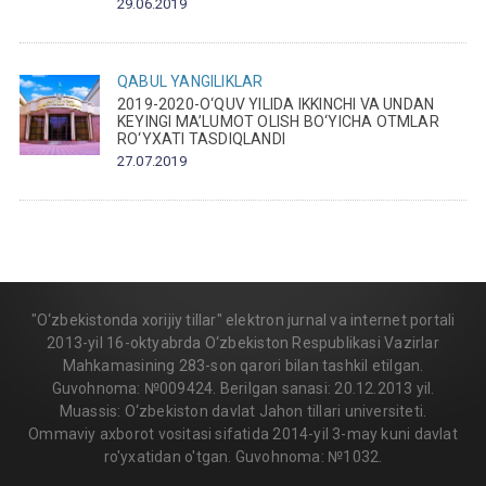
29.06.2019
QABUL
YANGILIKLAR
2019-2020-O‘QUV YILIDA IKKINCHI VA UNDAN
KEYINGI MA’LUMOT OLISH BO‘YICHA OTMLAR
RO‘YXATI TASDIQLANDI
27.07.2019
"O‘zbekistonda xorijiy tillar" elektron jurnal va internet portali
2013-yil 16-oktyabrda O‘zbekiston Respublikasi Vazirlar
Mahkamasining 283-son qarori bilan tashkil etilgan.
Guvohnoma: №009424. Berilgan sanasi: 20.12.2013 yil.
Muassis: O‘zbekiston davlat Jahon tillari universiteti.
Ommaviy axborot vositasi sifatida 2014-yil 3-may kuni davlat
ro'yxatidan o'tgan. Guvohnoma: №1032.