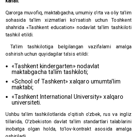
kanali.
Qarorga muvofiq, maktabgacha, umumiy o’rta va oliy ta’lim
sohasida ta’lim xizmatlari ko’rsatish uchun Toshkent
shahrida «Tashkent education» nodavlat ta’lim tashkiloti
tashkil etildi.
Ta’lim tashkilotiga belgilangan vazifalarni amalga
oshirish uchun quyidagilar ta’sis etildi:
«Tashkent kindergarten» nodavlat
maktabgacha ta’lim tashkiloti;
«School of Tashkent» xalqaro umumta’lim
maktabi;
«Tashkent International University» xalqaro
universiteti.
Ushbu ta’lim tashkilotlarida o’qitish o’zbek, rus va ingliz
tillarida, O’zbekiston davlat ta’lim standartlari talablarini
inobatga olgan holda, to’lov-kontrakt asosida amalga
oshiriladi.