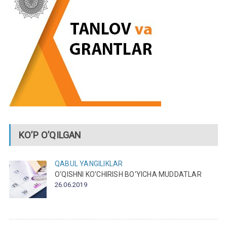
KO’P O’QILGAN
QABUL
YANGILIKLAR
O‘QISHNI KO‘CHIRISH BO‘YICHA MUDDATLAR
26.06.2019