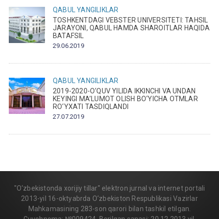
QABUL
YANGILIKLAR
TOSHKENTDAGI VEBSTER UNIVERSITETI: TAHSIL
JARAYONI, QABUL HAMDA SHAROITLAR HAQIDA
BATAFSIL
29.06.2019
QABUL
YANGILIKLAR
2019-2020-O‘QUV YILIDA IKKINCHI VA UNDAN
KEYINGI MA’LUMOT OLISH BO‘YICHA OTMLAR
RO‘YXATI TASDIQLANDI
27.07.2019
"O‘zbekistonda xorijiy tillar" elektron jurnal va internet portali
2013-yil 16-oktyabrda O‘zbekiston Respublikasi Vazirlar
Mahkamasining 283-son qarori bilan tashkil etilgan.