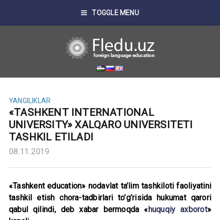
TOGGLE MENU
YANGILIKLAR
«TASHKENT INTERNATIONAL
UNIVERSITY» XALQARO UNIVERSITETI
TASHKIL ETILADI
08.11.2019
«Tashkent education» nodavlat ta’lim tashkiloti faoliyatini
tashkil etish chora-tadbirlari to’g’risida hukumat qarori
qabul qilindi, deb xabar bermoqda «
huquqiy axborot
»