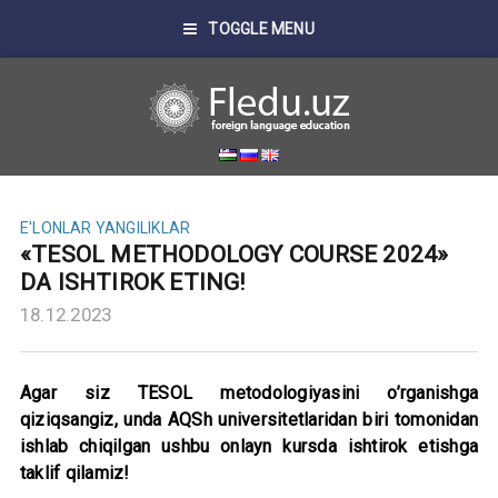
TOGGLE MENU
E'LONLAR
YANGILIKLAR
«TESOL METHODOLOGY COURSE 2024»
DA ISHTIROK ETING!
18.12.2023
Agar siz TESOL metodologiyasini o’rganishga
qiziqsangiz, unda AQSh universitetlaridan biri tomonidan
ishlab chiqilgan ushbu onlayn kursda ishtirok etishga
taklif qilamiz!