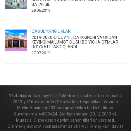
BATAFSIL
29.06.2019
QABUL
YANGILIKLAR
2019-2020-O‘QUV YILIDA IKKINCHI VA UNDAN
KEYINGI MA’LUMOT OLISH BO‘YICHA OTMLAR
RO‘YXATI TASDIQLANDI
27.07.2019
"O‘zbekistonda xorijiy tillar" elektron jurnal va internet portali
2013-yil 16-oktyabrda O‘zbekiston Respublikasi Vazirlar
Mahkamasining 283-son qarori bilan tashkil etilgan.
Guvohnoma: №009424. Berilgan sanasi: 20.12.2013 yil.
Muassis: O‘zbekiston davlat Jahon tillari universiteti.
Ommaviy axborot vositasi sifatida 2014-yil 3-may kuni davlat