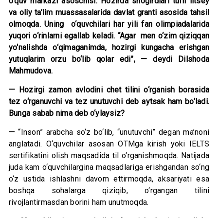
o‘quv markazi asoschisi. Hozirda shogirdlari turli litsey
va oliy ta’lim muassasalarida davlat granti asosida tahsil
olmoqda. Uning o‘quvchilari har yili fan olimpiadalarida
yuqori o‘rinlarni egallab keladi. “Agar men o‘zim qiziqqan
yo‘nalishda o‘qimaganimda, hozirgi kungacha erishgan
yutuqlarim orzu bo‘lib qolar edi”, — deydi Dilshoda
Mahmudova.
— Hozirgi zamon avlodini chet tilini o‘rganish borasida
tez o‘rganuvchi va tez unutuvchi deb aytsak ham bo‘ladi.
Bunga sabab nima deb o‘ylaysiz?
— “Inson” arabcha so‘z bo‘lib, “unutuvchi” degan ma’noni
anglatadi. O‘quvchilar asosan OTMga kirish yoki IELTS
sertifikatini olish maqsadida til o‘rganishmoqda. Natijada
juda kam o‘quvchilargina maqsadlariga erishgandan so‘ng
o‘z ustida ishlashni davom ettirmoqda, aksariyati esa
boshqa sohalarga qiziqib, o‘rgangan tilini
rivojlantirmasdan borini ham unutmoqda.