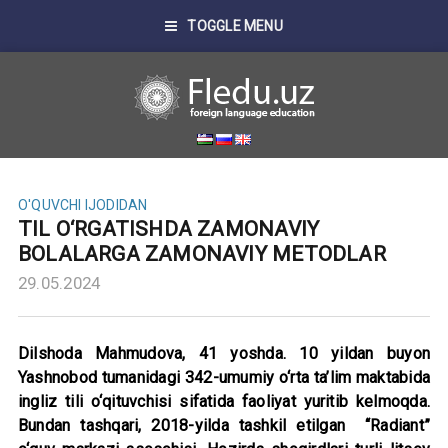
TOGGLE MENU
O'QUVCHI IJODIDAN
TIL O‘RGATISHDA ZAMONAVIY
BOLALARGA ZAMONAVIY METODLAR
29.05.2024
Dilshoda Mahmudova, 41 yoshda. 10 yildan buyon
Yashnobod tumanidagi 342-umumiy o‘rta ta’lim maktabida
ingliz tili o‘qituvchisi sifatida faoliyat yuritib kelmoqda.
Bundan tashqari, 2018-yilda tashkil etilgan “Radiant”