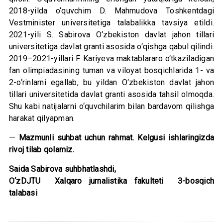
2018-yilda o‘quvchim D. Mahmudova Toshkentdagi
Vestminister universitetiga talabalikka tavsiya etildi.
2021-yili S. Sabirova O‘zbekiston davlat jahon tillari
universitetiga davlat granti asosida o‘qishga qabul qilindi.
2019–2021-yillari F. Kariyeva maktablararo o‘tkaziladigan
fan olimpiadasining tuman va viloyat bosqichlarida 1- va
2-o‘rinlarni egallab, bu yildan O‘zbekiston davlat jahon
tillari universitetida davlat granti asosida tahsil olmoqda.
Shu kabi natijalarni o‘quvchilarim bilan bardavom qilishga
harakat qilyapman.
—
Mazmunli suhbat uchun rahmat. Kelgusi ishlaringizda
rivoj tilab qolamiz.
Saida Sabirova suhbhatlashdi,
O‘zDJTU Xalqaro jurnalistika fakulteti 3-bosqich
talabasi