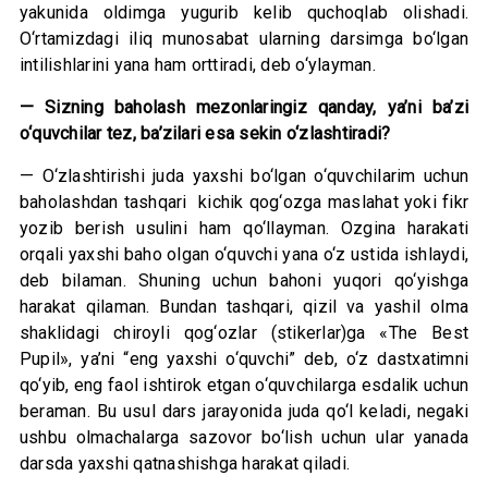
yakunida oldimga yugurib kelib quchoqlab olishadi.
O‘rtamizdagi iliq munosabat ularning darsimga bo‘lgan
intilishlarini yana ham orttiradi, deb o‘ylayman.
— Sizning baholash mezonlaringiz qanday, ya’ni ba’zi
o‘quvchilar tez, ba’zilari esa sekin o‘zlashtiradi?
— O‘zlashtirishi juda yaxshi bo‘lgan o‘quvchilarim uchun
baholashdan tashqari kichik qog‘ozga maslahat yoki fikr
yozib berish usulini ham qo‘llayman. Ozgina harakati
orqali yaxshi baho olgan o‘quvchi yana o‘z ustida ishlaydi,
deb bilaman. Shuning uchun bahoni yuqori qo‘yishga
harakat qilaman. Bundan tashqari, qizil va yashil olma
shaklidagi chiroyli qog‘ozlar (stikerlar)ga «The Best
Pupil», ya’ni “eng yaxshi o‘quvchi” deb, o‘z dastxatimni
qo‘yib, eng faol ishtirok etgan o‘quvchilarga esdalik uchun
beraman. Bu usul dars jarayonida juda qo‘l keladi, negaki
ushbu olmachalarga sazovor bo‘lish uchun ular yanada
darsda yaxshi qatnashishga harakat qiladi.