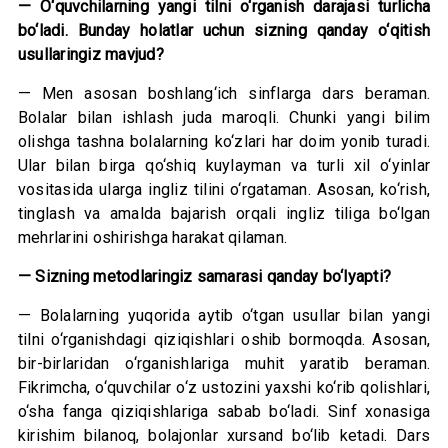
— O‘quvchilarning yangi tilni o‘rganish darajasi turlicha
bo‘ladi. Bunday holatlar uchun sizning qanday o‘qitish
usullaringiz mavjud?
— Men asosan boshlang‘ich sinflarga dars beraman.
Bolalar bilan ishlash juda maroqli. Chunki yangi bilim
olishga tashna bolalarning ko‘zlari har doim yonib turadi.
Ular bilan birga qo‘shiq kuylayman va turli xil o‘yinlar
vositasida ularga ingliz tilini o‘rgataman. Asosan, ko‘rish,
tinglash va amalda bajarish orqali ingliz tiliga bo‘lgan
mehrlarini oshirishga harakat qilaman.
— Sizning metodlaringiz samarasi qanday bo‘lyapti?
— Bolalarning yuqorida aytib o‘tgan usullar bilan yangi
tilni o‘rganishdagi qiziqishlari oshib bormoqda. Asosan,
bir-birlaridan o‘rganishlariga muhit yaratib beraman.
Fikrimcha, o‘quvchilar o‘z ustozini yaxshi ko‘rib qolishlari,
o‘sha fanga qiziqishlariga sabab bo‘ladi. Sinf xonasiga
kirishim bilanoq, bolajonlar xursand bo‘lib ketadi. Dars