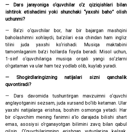
— Dars jarayoniga o‘quvchilar o‘z qiziqishlari bilan
ishtirok etishadimi yoki shunchaki “yaxshi baho” olish
uchunmi?
— Ba’zi o‘quvchilar bor, har bir bajargan mashqini
baholashimni xohlaydi, ba’zilari esa chindan ham ingliz
tilini juda yaxshi ko‘rishadi. Musiqa maktabini
tamomlaganim ba’zi hollarda foyda beradi. Misol uchun,
1-sinf o‘quvchilariga musiqa orqali yangi so‘zlarni
o‘rgataman va ular ham tez yodlab olib, kuylab yuradi.
— Shogirdlaringizning natijalari sizni qanchalik
quvontiradi?
— Dars davomida tushuntirgan mavzuimni o‘quvchi
anglayotganini sezsam, juda xursand bo‘lib ketaman. Ular
yaxshi natijalarga erishsa, boshim osmonga yetadi. Har
bir o‘quvchim mening fanimni a’lo darajada bilishi shart
emas, asosiysi o‘rganayotgan bilimini zavq bilan qabul
qilsin. O‘quvchilarimning erishgan yutuqlariga kelsak,