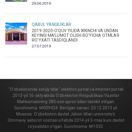
29.06.2019
QABUL
YANGILIKLAR
2019-2020-O‘QUV YILIDA IKKINCHI VA UNDAN
KEYINGI MA’LUMOT OLISH BO‘YICHA OTMLAR
RO‘YXATI TASDIQLANDI
27.07.2019
"O‘zbekistonda xorijiy tillar" elektron jurnal va internet portali
2013-yil 16-oktyabrda O‘zbekiston Respublikasi Vazirlar
Mahkamasining 283-son qarori bilan tashkil etilgan.
Guvohnoma: №009424. Berilgan sanasi: 20.12.2013 yil.
Muassis: O‘zbekiston davlat Jahon tillari universiteti.
Ommaviy axborot vositasi sifatida 2014-yil 3-may kuni davlat
ro'yxatidan o'tgan. Guvohnoma: №1032.