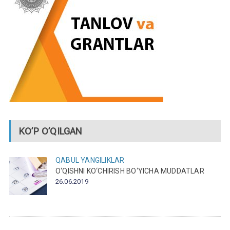
KO’P O’QILGAN
QABUL
YANGILIKLAR
O‘QISHNI KO‘CHIRISH BO‘YICHA MUDDATLAR
26.06.2019