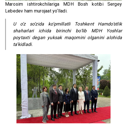
Marosim ishtirokchilariga MDH Bosh kotibi Sergey
Lebedev ham murojaat yo‘lladi.
U o‘z so‘zida ko‘pmillatli Toshkent Hamdo‘stlik
shaharlari ichida birinchi bo‘lib MDH Yoshlar
poytaxti degan yuksak maqomini olganini alohida
ta’kidladi.