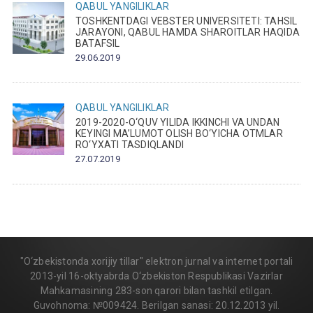
QABUL
YANGILIKLAR
TOSHKENTDAGI VEBSTER UNIVERSITETI: TAHSIL
JARAYONI, QABUL HAMDA SHAROITLAR HAQIDA
BATAFSIL
29.06.2019
QABUL
YANGILIKLAR
2019-2020-O‘QUV YILIDA IKKINCHI VA UNDAN
KEYINGI MA’LUMOT OLISH BO‘YICHA OTMLAR
RO‘YXATI TASDIQLANDI
27.07.2019
"O‘zbekistonda xorijiy tillar" elektron jurnal va internet portali
2013-yil 16-oktyabrda O‘zbekiston Respublikasi Vazirlar
Mahkamasining 283-son qarori bilan tashkil etilgan.
Guvohnoma: №009424. Berilgan sanasi: 20.12.2013 yil.