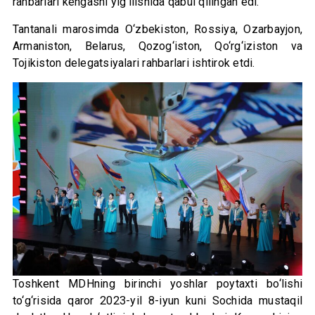
rahbarlari kengashi yig‘ilishida qabul qilingan edi.
Tantanali marosimda O‘zbekiston, Rossiya, Ozarbayjon,
Armaniston, Belarus, Qozog‘iston, Qo‘rg‘iziston va
Tojikiston delegatsiyalari rahbarlari ishtirok etdi.
Toshkent MDHning birinchi yoshlar poytaxti bo‘lishi
to‘g‘risida qaror 2023-yil 8-iyun kuni Sochida mustaqil