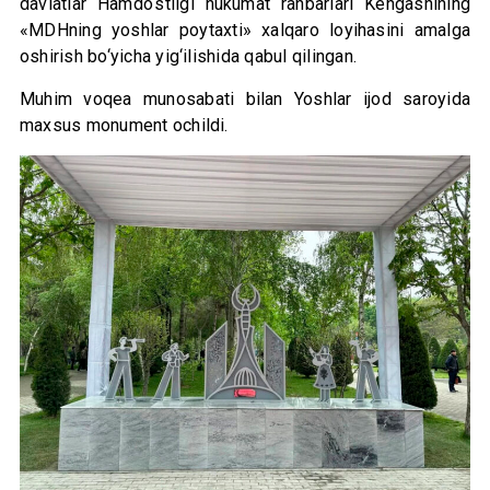
davlatlar Hamdo‘stligi hukumat rahbarlari Kengashining
«MDHning yoshlar poytaxti» xalqaro loyihasini amalga
oshirish bo‘yicha yig‘ilishida qabul qilingan.
Muhim voqea munosabati bilan Yoshlar ijod saroyida
maxsus monument ochildi.