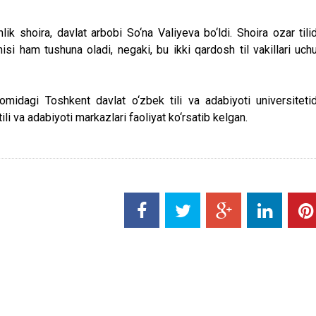
 shoira, davlat arbobi So‘na Valiyeva bo‘ldi. Shoira ozar tili
hisi ham tushuna oladi, negaki, bu ikki qardosh til vakillari uch
midagi Toshkent davlat o‘zbek tili va adabiyoti universiteti
li va adabiyoti markazlari faoliyat ko‘rsatib kelgan.