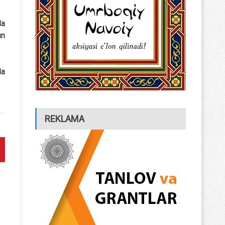
da
un
da
REKLAMA