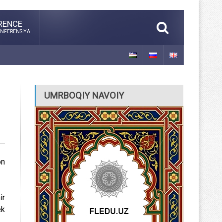
RENCE
NFERENSIYA
UMRBOQIY NAVOIY
on
ir
ek