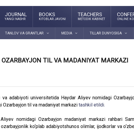
JOURNAL
BOOKS
TEACHERS
CONFE
YANGI NASHR
KITOBLAR JAVONI
METODIK KABINET
ONLINE KO
TANLOV VA GRANTLAR
MEDIA
TILLAR DUNYOSIGA
 OZARBAYJON TIL VA MADANIYAT MARKAZI
i va adabiyoti universitetida Haydar Aliyev nomidagi Ozarbayj
i Ozarbayjon til va madaniyat markazi
tashkil etildi.
 Aliyev nomidagi Ozarbayjon madaniyat markazi rahbari Sam
ozarbayjonlik ko‘plab adabiyotshunos olimlar, ijodkorlar va o‘zb