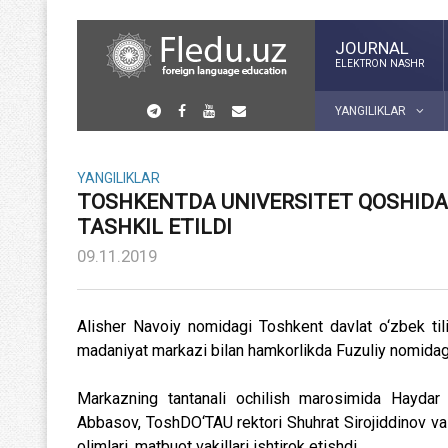
JOURNAL
ELEKTRON NASHR
YANGILIKLAR
YANGILIKLAR
TOSHKENTDA UNIVERSITET QOSHIDA
TASHKIL ETILDI
09.11.2019
Alisher Navoiy nomidagi Toshkent davlat o‘zbek til
madaniyat markazi bilan hamkorlikda Fuzuliy nomidag
Markazning tantanali ochilish marosimida Haydar
Abbasov, ToshDO‘TAU rektori Shuhrat Sirojiddinov va 
olimlari, matbuot vakillari ishtirok etishdi.