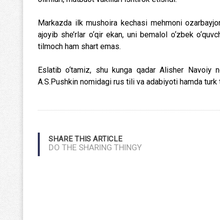
Markazda ilk mushoira kechasi mehmoni ozarbayjonlik
ajoyib she’rlar o‘qir ekan, uni bemalol o‘zbek o‘quvc
tilmoch ham shart emas.
Eslatib o‘tamiz, shu kunga qadar Alisher Navoiy no
A.S.Pushkin nomidagi rus tili va adabiyoti hamda turk ti
SHARE THIS ARTICLE
DO THE SHARING THINGY