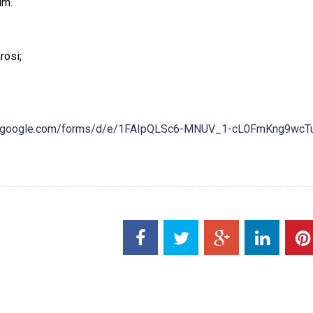
im.
rosi;
cs.google.com/forms/d/e/1FAIpQLSc6-MNUV_1-cL0FmKng9wcT