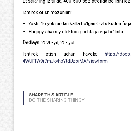
Esselar ingliz tilida, 400-500 so’z atrofida bo’lishi loz
Ishtirok etish mezonlari:
Yoshi 16 yoki undan katta bo’lgan O’zbekiston fuqa
Haqiqiy shaxsiy elektron pochtaga ega bo’lishi.
Dedlayn
: 2020-yil, 20-iyul.
Ishtirok etish uchun havola:
https://do
4WUFIW9r7mJkyhpYtdUzsiMA/viewform
SHARE THIS ARTICLE
DO THE SHARING THINGY