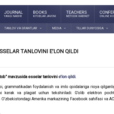
JOURNAL
BOOKS
TEACHERS
CONFE
YANGI NASHR
KITOBLAR JAVONI
METODIK KABINET
ONLINE KO
TANLOV VA GRANTLAR
MEDIA
TILLAR DUNYOSIGA
SELAR TANLOVINI E’LON QILDI
itob” mavzusida esselar tanlovini
e’lon qildi.
i, grammatikadan foydalanish va imlo qoidalariga rioya qilganli
hi kerak va plagiat uchun tekshiriladi. G’olib elektron poch
da O’zbekistondagi Amerika markazining Facebook sahifasi va A