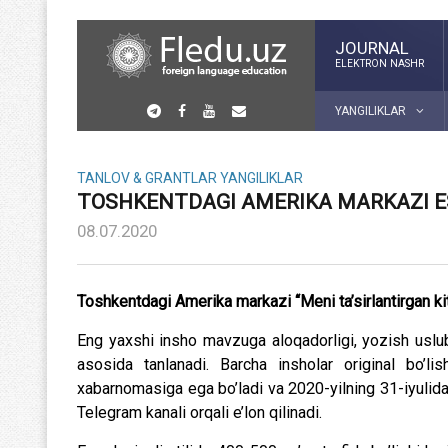
JOURNAL
ELEKTRON NASHR
YANGILIKLAR
TANLOV & GRANTLAR
YANGILIKLAR
TOSHKENTDAGI AMERIKA MARKAZI ES
08.07.2020
Toshkentdagi Amerika markazi “Meni ta’sirlantirgan k
Eng yaxshi insho mavzuga aloqadorligi, yozish uslub
asosida tanlanadi. Barcha insholar original bo’lis
xabarnomasiga ega bo’ladi va 2020-yilning 31-iyuli
Telegram kanali orqali e’lon qilinadi.