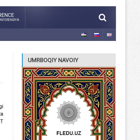
RENCE
NFERENSIYA
UMRBOQIY NAVOIY
gi
ta
CT