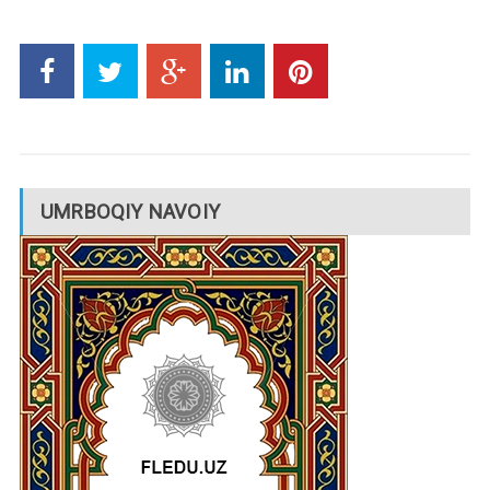
UMRBOQIY NAVOIY