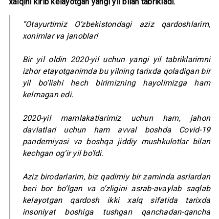
xalqini kirib kelayotgan yangi yil bilan tabrikladi.
“Otayurtimiz O‘zbekistondagi aziz qardoshlarim,
xonimlar va janoblar!
Bir yil oldin 2020-yil uchun yangi yil tabriklarimni
izhor etayotganimda bu yilning tarixda qoladigan bir
yil bo‘lishi hech birimizning hayolimizga ham
kelmagan edi.
2020-yil mamlakatlarimiz uchun ham, jahon
davlatlari uchun ham avval boshda Covid-19
pandemiyasi va boshqa jiddiy mushkulotlar bilan
kechgan og‘ir yil bo‘ldi.
Aziz birodarlarim, biz qadimiy bir zaminda asrlardan
beri bor bo‘lgan va o‘zligini asrab-avaylab saqlab
kelayotgan qardosh ikki xalq sifatida tarixda
insoniyat boshiga tushgan qanchadan-qancha