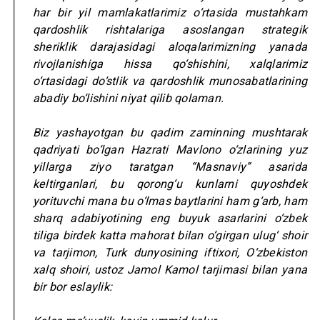
har bir yil mamlakatlarimiz o‘rtasida mustahkam
qardoshlik rishtalariga asoslangan strategik
sheriklik darajasidagi aloqalarimizning yanada
rivojlanishiga hissa qo‘shishini, xalqlarimiz
o‘rtasidagi do‘stlik va qardoshlik munosabatlarining
abadiy bo‘lishini niyat qilib qolaman.
Biz yashayotgan bu qadim zaminning mushtarak
qadriyati bo‘lgan Hazrati Mavlono o‘zlarining yuz
yillarga ziyo taratgan “Masnaviy” asarida
keltirganlari, bu qorong‘u kunlarni quyoshdek
yorituvchi mana bu o‘lmas baytlarini ham g‘arb, ham
sharq adabiyotining eng buyuk asarlarini o‘zbek
tiliga birdek katta mahorat bilan o‘girgan ulug‘ shoir
va tarjimon, Turk dunyosining iftixori, O‘zbekiston
xalq shoiri, ustoz Jamol Kamol tarjimasi bilan yana
bir bor eslaylik: