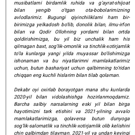
musibatlarni birdamlik ruhida va g‘ayrat-shijoat
bilan yengib o‘tgan ota-bobolarimizning
avlodlarimiz. Bugungi qiyinchiliklarni ham bir-
birimizga yelkadosh bo‘lib, donolik bilan, ilmu-irfon
bilan va Qodir Ollohning yordami bilan ortda
qoldirishimizga, bu yil biz unchalik ham his
qilmagan baxt, sog‘lik-omonlik va tinchlik-xotirjamlik
to‘la kunlarga yangi yilda muyassar bo‘lishimizga
ishonaman va bu niyatlarimni mamlakatlarimiz
uchun, butun bashariyat uchun qalbimning to‘ridan
chiqqan eng kuchli hislarim bilan tilab qolaman.
Dekabr oyi oxirlab borayotgan mana shu kunlarda
2020-yil bilan vidolashishga hozirlanmoqdamiz.
Barcha salbiy narsalarning eski yil bilan birga
hayotimizni tark etishini va 2021-yilning avvalo
mamlakatlarimizga, qolaversa butun dunyoga
sog‘lik-salomatlik va tinchlik-xotirjamlik olib kelishini
chin qalbimdan tilayman. 2021-yil va undan keyingi