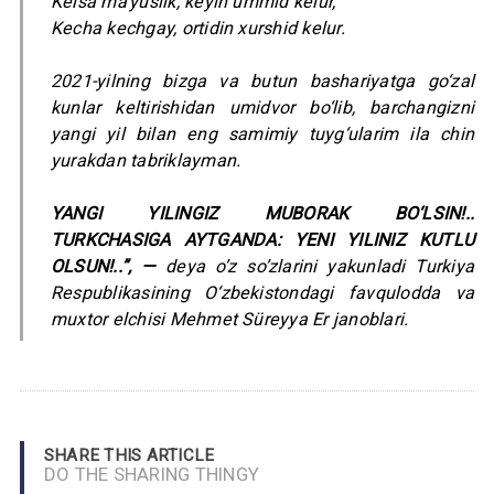
Kelsa ma’yuslik, keyin ummid kelur,
Kecha kechgay, ortidin xurshid kelur.
2021-yilning bizga va butun bashariyatga go‘zal
kunlar keltirishidan umidvor bo‘lib, barchangizni
yangi yil bilan eng samimiy tuyg‘ularim ila chin
yurakdan tabriklayman.
YANGI YILINGIZ MUBORAK BO‘LSIN!..
TURKCHASIGA AYTGANDA: YENI YILINIZ KUTLU
OLSUN!..”,
—
deya o’z so’zlarini yakunladi Turkiya
Respublikasining O‘zbekistondagi favqulodda va
muxtor elchisi Mehmet Süreyya Er janoblari.
SHARE THIS ARTICLE
DO THE SHARING THINGY