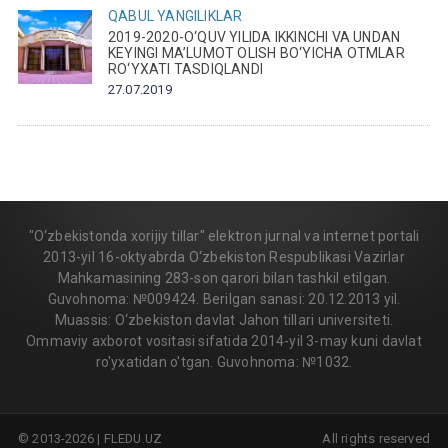
QABUL
YANGILIKLAR
2019-2020-O‘QUV YILIDA IKKINCHI VA UNDAN
KEYINGI MA’LUMOT OLISH BO‘YICHA OTMLAR
RO‘YXATI TASDIQLANDI
27.07.2019
"O‘zbekistonda xorijiy tillar" elektron jurnal va internet portali
2013-yil 16-oktyabrda O‘zbekiston Respublikasi Vazirlar
Mahkamasining 283-son qarori bilan tashkil etilgan.
Guvohnoma: №009424. Berilgan sanasi: 20.12.2013 yil.
Muassis: O‘zbekiston davlat Jahon tillari universiteti.
Ommaviy axborot vositasi sifatida 2014-yil 3-may kuni davlat
ro'yxatidan o'tgan. Guvohnoma: №1032.
© 2013-2026 | FLEDU.UZ
All rights reserved