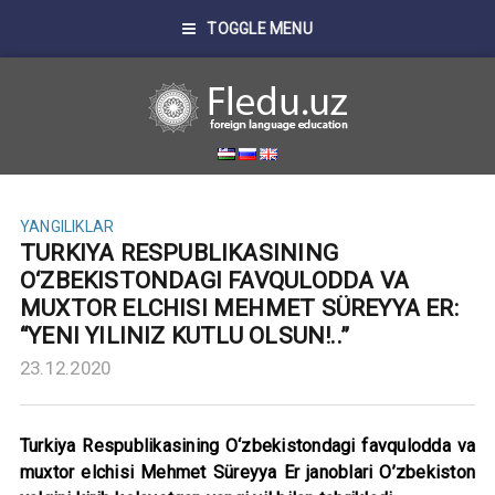
TOGGLE MENU
YANGILIKLAR
TURKIYA RESPUBLIKASINING
O‘ZBEKISTONDAGI FAVQULODDA VA
MUXTOR ELCHISI MEHMET SÜREYYA ER:
“YENI YILINIZ KUTLU OLSUN!..”
23.12.2020
Turkiya Respublikasining O‘zbekistondagi favqulodda va
muxtor elchisi Mehmet Süreyya Er janoblari O’zbekiston