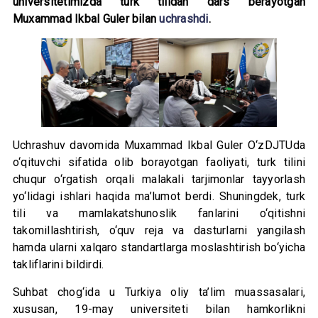
universitetimizda turk tilidan dars berayotgan
Muxammad Ikbal Guler bilan
uchrashdi
.
Uchrashuv davomida Muxammad Ikbal Guler O‘zDJTUda
o‘qituvchi sifatida olib borayotgan faoliyati, turk tilini
chuqur o‘rgatish orqali malakali tarjimonlar tayyorlash
yo‘lidagi ishlari haqida ma’lumot berdi. Shuningdek, turk
tili va mamlakatshunoslik fanlarini o‘qitishni
takomillashtirish, o‘quv reja va dasturlarni yangilash
hamda ularni xalqaro standartlarga moslashtirish bo‘yicha
takliflarini bildirdi.
Suhbat chog‘ida u Turkiya oliy ta’lim muassasalari,
xususan, 19-may universiteti bilan hamkorlikni