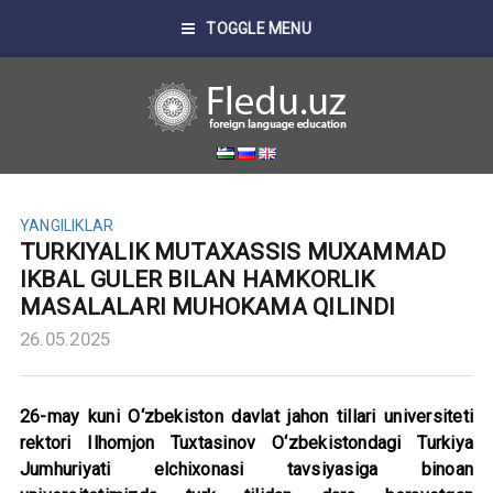
TOGGLE MENU
YANGILIKLAR
TURKIYALIK MUTAXASSIS MUXAMMAD
IKBAL GULER BILAN HAMKORLIK
MASALALARI MUHOKAMA QILINDI
26.05.2025
26-may kuni O‘zbekiston davlat jahon tillari universiteti
rektori Ilhomjon Tuxtasinov O‘zbekistondagi Turkiya
Jumhuriyati elchixonasi tavsiyasiga binoan