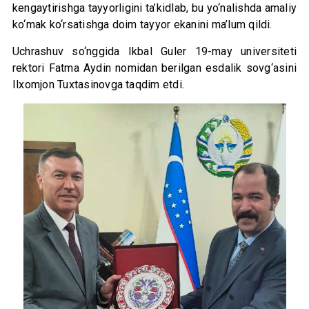
kengaytirishga tayyorligini ta’kidlab, bu yo‘nalishda amaliy
ko‘mak ko‘rsatishga doim tayyor ekanini ma’lum qildi.
Uchrashuv so‘nggida Ikbal Guler 19-may universiteti
rektori Fatma Aydin nomidan berilgan esdalik sovg‘asini
Ilxomjon Tuxtasinovga taqdim etdi.