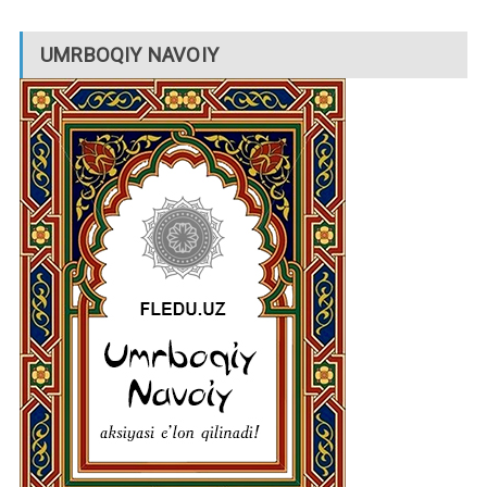
UMRBOQIY NAVOIY