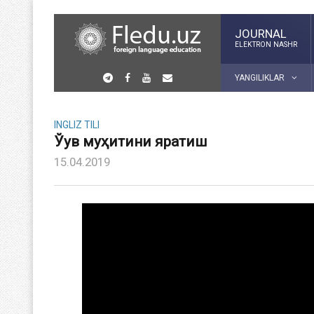
JOURNAL
ELEKTRON NASHR
YANGILIKLAR
INGLIZ TILI
Ўқув муҳитини яратиш
15.04.2019