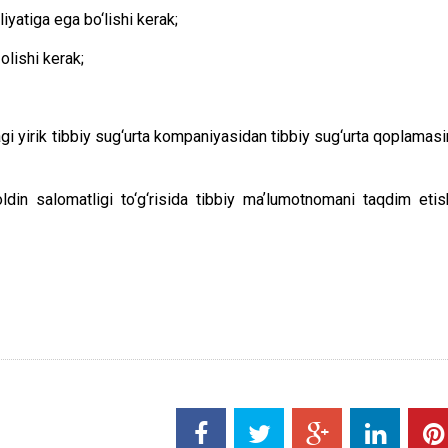
liyatiga ega bo‘lishi kerak;
olishi kerak;
yirik tibbiy sug‘urta kompaniyasidan tibbiy sug‘urta qoplamasi
din salomatligi to‘g‘risida tibbiy maʼlumotnomani taqdim etis