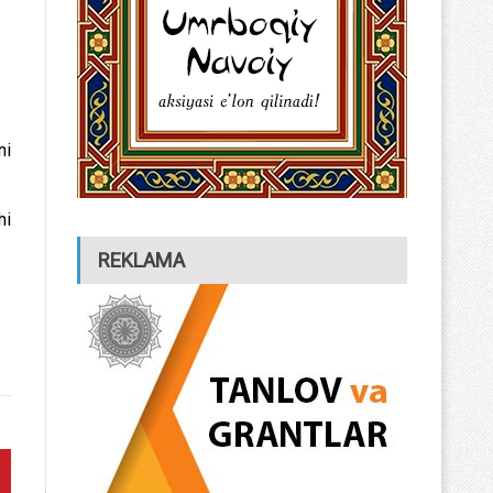
ni
hi
REKLAMA