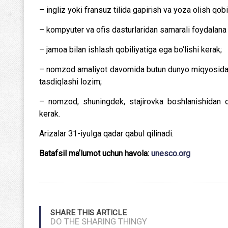
– ingliz yoki fransuz tilida gapirish va yoza olish qobi
– kompyuter va ofis dasturlaridan samarali foydalana 
– jamoa bilan ishlash qobiliyatiga ega bo‘lishi kerak;
– nomzod amaliyot davomida butun dunyo miqyosidagi 
tasdiqlashi lozim;
– nomzod, shuningdek, stajirovka boshlanishidan ol
kerak.
Arizalar 31-iyulga qadar qabul qilinadi.
Batafsil maʼlumot uchun havola:
unesco.org
SHARE THIS ARTICLE
DO THE SHARING THINGY