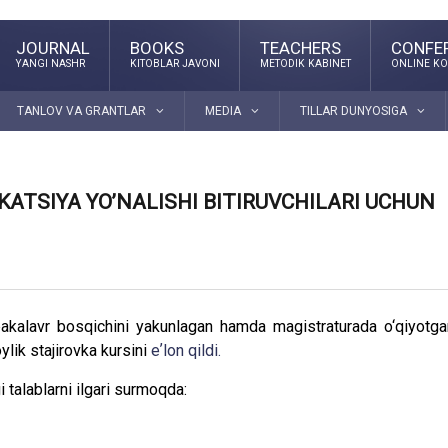
JOURNAL
BOOKS
TEACHERS
CONFE
YANGI NASHR
KITOBLAR JAVONI
METODIK KABINET
ONLINE KO
TANLOV VA GRANTLAR
MEDIA
TILLAR DUNYOSIGA
ATSIYA YO’NALISHI BITIRUVCHILARI UCHUN
kalavr bosqichini yakunlagan hamda magistraturada o‘qiyotga
ylik stajirovka kursini
eʼlon qildi.
 talablarni ilgari surmoqda: