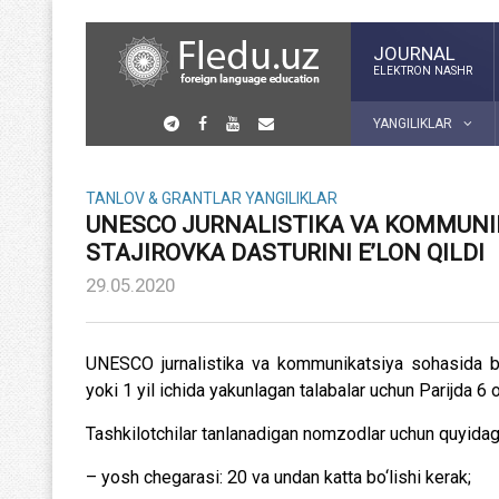
JOURNAL
ELEKTRON NASHR
YANGILIKLAR
TANLOV & GRANTLAR
YANGILIKLAR
UNESCO JURNALISTIKA VA KOMMUNIK
STAJIROVKA DASTURINI E’LON QILDI
29.05.2020
UNESCO jurnalistika va kommunikatsiya sohasida ba
yoki 1 yil ichida yakunlagan talabalar uchun Parijda 6 o
Tashkilotchilar tanlanadigan nomzodlar uchun quyidagi
– yosh chegarasi: 20 va undan katta bo‘lishi kerak;