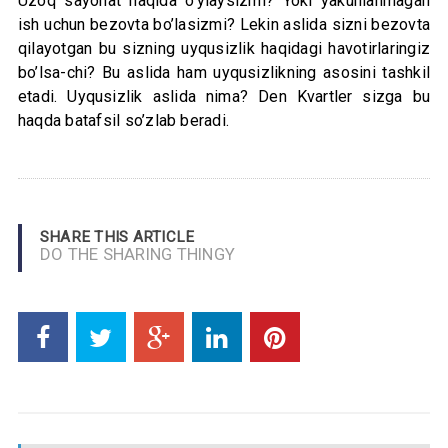
Uzoq sayohat haqida o’ylaysizmi? Yoki yakunlanmagan
ish uchun bezovta bo’lasizmi? Lekin aslida sizni bezovta
qilayotgan bu sizning uyqusizlik haqidagi havotirlaringiz
bo’lsa-chi? Bu aslida ham uyqusizlikning asosini tashkil
etadi. Uyqusizlik aslida nima? Den Kvartler sizga bu
haqda batafsil so’zlab beradi.
SHARE THIS ARTICLE
DO THE SHARING THINGY