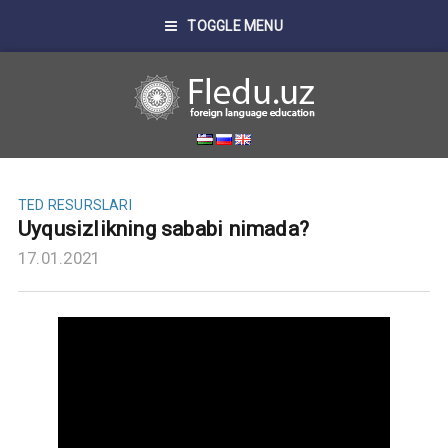
TOGGLE MENU
TED RESURSLARI
Uyqusizlikning sababi nimada?
17.01.2021