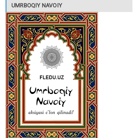
UMRBOQIY NAVOIY