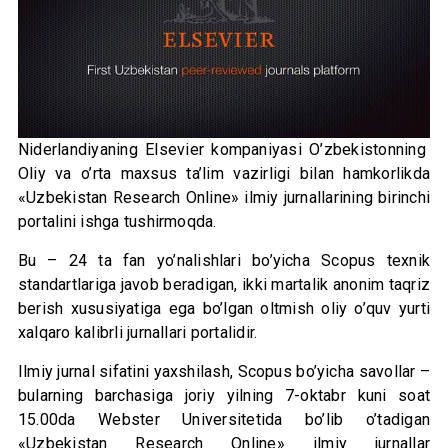
Niderlandiyaning Elsevier kompaniyasi O’zbekistonning
Oliy va o’rta maxsus ta’lim vazirligi bilan hamkorlikda
«Uzbekistan Research Online» ilmiy jurnallarining birinchi
portalini ishga tushirmoqda.
Bu – 24 ta fan yo’nalishlari bo’yicha Scopus texnik
standartlariga javob beradigan, ikki martalik anonim taqriz
berish xususiyatiga ega bo’lgan oltmish oliy o’quv yurti
xalqaro kalibrli jurnallari portalidir.
Ilmiy jurnal sifatini yaxshilash, Scopus bo’yicha savollar –
bularning barchasiga joriy yilning 7-oktabr kuni soat
15.00da Webster Universitetida bo’lib o’tadigan
«Uzbekistan Research Online» ilmiy jurnallar