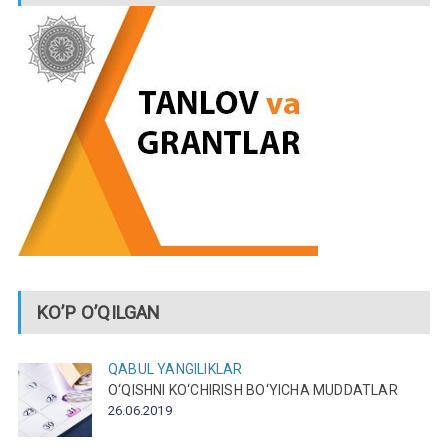
KO’P O’QILGAN
QABUL
YANGILIKLAR
O‘QISHNI KO‘CHIRISH BO‘YICHA MUDDATLAR
26.06.2019