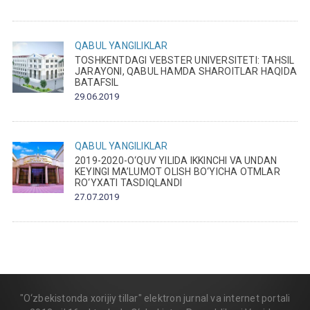
QABUL
YANGILIKLAR
TOSHKENTDAGI VEBSTER UNIVERSITETI: TAHSIL
JARAYONI, QABUL HAMDA SHAROITLAR HAQIDA
BATAFSIL
29.06.2019
QABUL
YANGILIKLAR
2019-2020-O‘QUV YILIDA IKKINCHI VA UNDAN
KEYINGI MA’LUMOT OLISH BO‘YICHA OTMLAR
RO‘YXATI TASDIQLANDI
27.07.2019
"O‘zbekistonda xorijiy tillar" elektron jurnal va internet portali