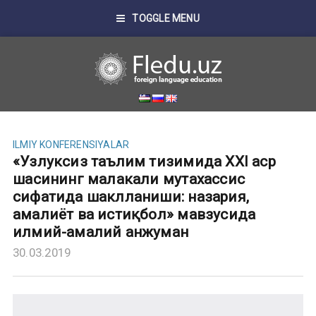
TOGGLE MENU
ILMIY KONFERENSIYALAR
«Узлуксиз таълим тизимида XXI аср
шаҳсининг малакали мутахассис
сифатида шаклланиши: назария,
амалиёт ва истиқбол» мавзусида
илмий-амалий анжуман
30.03.2019