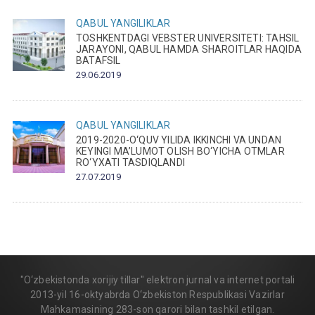
QABUL
YANGILIKLAR
TOSHKENTDAGI VEBSTER UNIVERSITETI: TAHSIL
JARAYONI, QABUL HAMDA SHAROITLAR HAQIDA
BATAFSIL
29.06.2019
QABUL
YANGILIKLAR
2019-2020-O‘QUV YILIDA IKKINCHI VA UNDAN
KEYINGI MA’LUMOT OLISH BO‘YICHA OTMLAR
RO‘YXATI TASDIQLANDI
27.07.2019
"O‘zbekistonda xorijiy tillar" elektron jurnal va internet portali
2013-yil 16-oktyabrda O‘zbekiston Respublikasi Vazirlar
Mahkamasining 283-son qarori bilan tashkil etilgan.