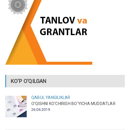
KO’P O’QILGAN
QABUL
YANGILIKLAR
O‘QISHNI KO‘CHIRISH BO‘YICHA MUDDATLAR
26.06.2019