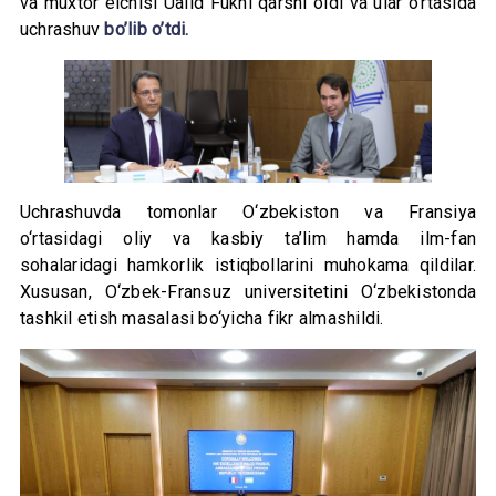
va muxtor elchisi Ualid Fukni qarshi oldi va ular o’rtasida
uchrashuv
bo’lib o’tdi.
Uchrashuvda tomonlar O‘zbekiston va Fransiya
o‘rtasidagi oliy va kasbiy ta’lim hamda ilm-fan
sohalaridagi hamkorlik istiqbollarini muhokama qildilar.
Xususan, O‘zbek-Fransuz universitetini O‘zbekistonda
tashkil etish masalasi bo‘yicha fikr almashildi.