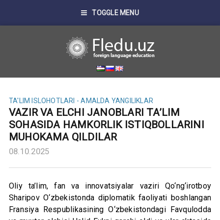
TOGGLE MENU
TA'LIM ISLOHOTLARI - AMALDA
YANGILIKLAR
VAZIR VA ELCHI JANOBLARI TA’LIM
SOHASIDA HAMKORLIK ISTIQBOLLARINI
MUHOKAMA QILDILAR
08.10.2025
Oliy ta’lim, fan va innovatsiyalar vaziri Qo‘ng‘irotboy
Sharipov O‘zbekistonda diplomatik faoliyati boshlangan
Fransiya Respublikasining O‘zbekistondagi Favqulodda