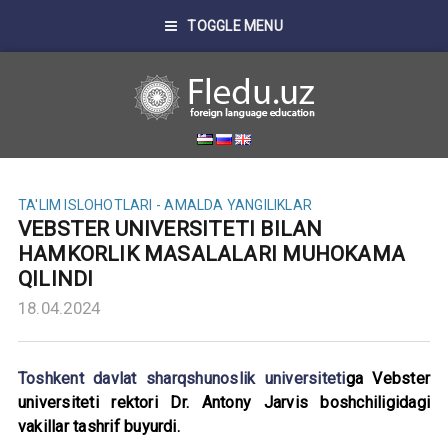
TOGGLE MENU
TA'LIM ISLOHOTLARI - AMALDA
YANGILIKLAR
VEBSTER UNIVERSITETI BILAN
HAMKORLIK MASALALARI MUHOKAMA
QILINDI
18.04.2024
Toshkent davlat sharqshunoslik universiteti
ga Vebster
universiteti rektori Dr. Antony Jarvis boshchiligidagi
vakillar tashrif buyurdi.