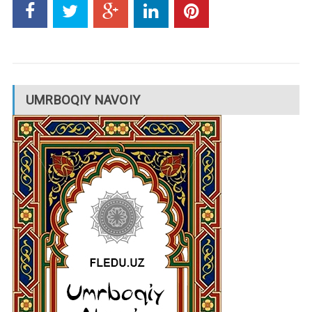
UMRBOQIY NAVOIY