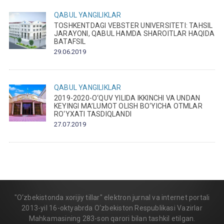
QABUL
YANGILIKLAR
TOSHKENTDAGI VEBSTER UNIVERSITETI: TAHSIL
JARAYONI, QABUL HAMDA SHAROITLAR HAQIDA
BATAFSIL
29.06.2019
QABUL
YANGILIKLAR
2019-2020-O‘QUV YILIDA IKKINCHI VA UNDAN
KEYINGI MA’LUMOT OLISH BO‘YICHA OTMLAR
RO‘YXATI TASDIQLANDI
27.07.2019
"O‘zbekistonda xorijiy tillar" elektron jurnal va internet portali
2013-yil 16-oktyabrda O‘zbekiston Respublikasi Vazirlar
Mahkamasining 283-son qarori bilan tashkil etilgan.