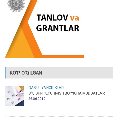
KO’P O’QILGAN
QABUL
YANGILIKLAR
O‘QISHNI KO‘CHIRISH BO‘YICHA MUDDATLAR
26.06.2019