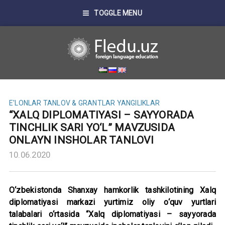
TOGGLE MENU
E'LONLAR
TANLOV & GRANTLAR
YANGILIKLAR
“XALQ DIPLOMATIYASI – SAYYORADA
TINCHLIK SARI YO‘L” MAVZUSIDA
ONLAYN INSHOLAR TANLOVI
10.06.2020
O‘zbekistonda Shanxay hamkorlik tashkilotining Xalq
diplomatiyasi markazi yurtimiz oliy o‘quv yurtlari
talabalari o‘rtasida “Xalq diplomatiyasi – sayyorada