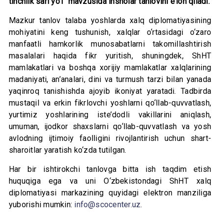
tinchlik sari yo‘l” mavzusida insholar tanlovini e’lon qiladi.
Mazkur tanlov talaba yoshlarda xalq diplomatiyasining
mohiyatini keng tushunish, xalqlar o‘rtasidagi o‘zaro
manfaatli hamkorlik munosabatlarni takomillashtirish
masalalari haqida fikr yuritish, shuningdek, ShHT
mamlakatlari va boshqa xorijiy mamlakatlar xalqlarining
madaniyati, an’analari, dini va turmush tarzi bilan yanada
yaqinroq tanishishda ajoyib ikoniyat yaratadi. Tadbirda
mustaqil va erkin fikrlovchi yoshlarni qo‘llab-quvvatlash,
yurtimiz yoshlarining iste’dodli vakillarini aniqlash,
umuman, ijodkor shaxslarni qo‘llab-quvvatlash va yosh
avlodning ijtimoiy faolligini rivojlantirish uchun shart-
sharoitlar yaratish ko‘zda tutilgan.
Har bir ishtirokchi tanlovga bitta ish taqdim etish
huquqiga ega va uni O‘zbekistondagi ShHT xalq
diplomatiyasi markazining quyidagi elektron manziliga
yuborishi mumkin:
info@scocenter.uz
.