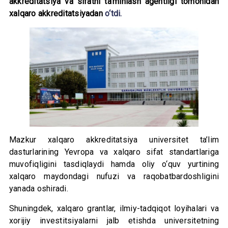
akkreditatsiya va sifatni ta’minlash agentligi tomonidan
xalqaro akkreditatsiyadan
o‘tdi.
Mazkur xalqaro akkreditatsiya universitet ta’lim
dasturlarining Yevropa va xalqaro sifat standartlariga
muvofiqligini tasdiqlaydi hamda oliy o‘quv yurtining
xalqaro maydondagi nufuzi va raqobatbardoshligini
yanada oshiradi.
Shuningdek, xalqaro grantlar, ilmiy-tadqiqot loyihalari va
xorijiy investitsiyalarni jalb etishda universitetning