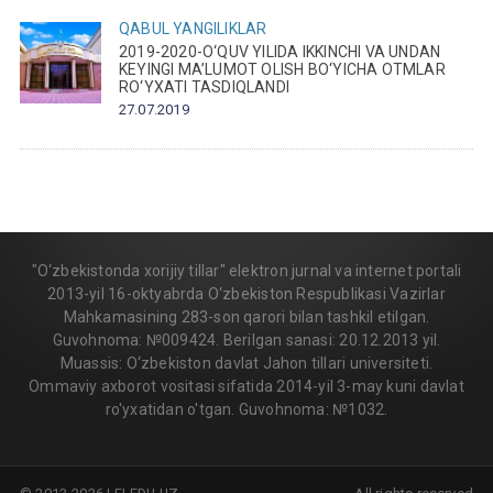
QABUL
YANGILIKLAR
2019-2020-O‘QUV YILIDA IKKINCHI VA UNDAN
KEYINGI MA’LUMOT OLISH BO‘YICHA OTMLAR
RO‘YXATI TASDIQLANDI
27.07.2019
"O‘zbekistonda xorijiy tillar" elektron jurnal va internet portali
2013-yil 16-oktyabrda O‘zbekiston Respublikasi Vazirlar
Mahkamasining 283-son qarori bilan tashkil etilgan.
Guvohnoma: №009424. Berilgan sanasi: 20.12.2013 yil.
Muassis: O‘zbekiston davlat Jahon tillari universiteti.
Ommaviy axborot vositasi sifatida 2014-yil 3-may kuni davlat
ro'yxatidan o'tgan. Guvohnoma: №1032.