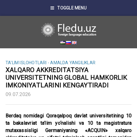
TOGGLE MENU
TA'LIM ISLOHOTLARI - AMALDA
YANGILIKLAR
XALQARO AKKREDITATSIYA
UNIVERSITETNING GLOBAL HAMKORLIK
IMKONIYATLARINI KENGAYTIRADI
09.07.2026
Berdaq nomidagi Qoraqalpoq davlat universitetining 10
ta bakalavriat ta’lim yo‘nalishi va 10 ta magistratura
mutaxassisligi Germaniyaning «ACQUIN» xalqaro