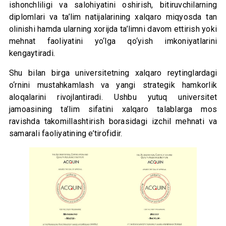
ishonchliligi va salohiyatini oshirish, bitiruvchilarning
diplomlari va ta’lim natijalarining xalqaro miqyosda tan
olinishi hamda ularning xorijda ta’limni davom ettirish yoki
mehnat faoliyatini yo‘lga qo‘yish imkoniyatlarini
kengaytiradi.
Shu bilan birga universitetning xalqaro reytinglardagi
o‘rnini mustahkamlash va yangi strategik hamkorlik
aloqalarini rivojlantiradi. Ushbu yutuq universitet
jamoasining ta’lim sifatini xalqaro talablarga mos
ravishda takomillashtirish borasidagi izchil mehnati va
samarali faoliyatining e’tirofidir.