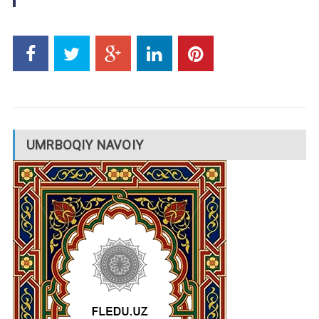
UMRBOQIY NAVOIY