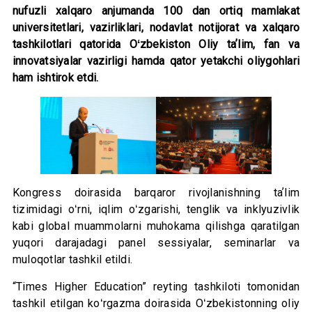
nufuzli xalqaro anjumanda 100 dan ortiq mamlakat
universitetlari, vazirliklari, nodavlat notijorat va xalqaro
tashkilotlari qatorida Oʻzbekiston Oliy taʼlim, fan va
innovatsiyalar vazirligi hamda qator yetakchi oliygohlari
ham ishtirok etdi.
Kongress doirasida barqaror rivojlanishning taʼlim
tizimidagi oʻrni, iqlim oʻzgarishi, tenglik va inklyuzivlik
kabi global muammolarni muhokama qilishga qaratilgan
yuqori darajadagi panel sessiyalar, seminarlar va
muloqotlar tashkil etildi.
“Times Higher Education” reyting tashkiloti tomonidan
tashkil etilgan koʻrgazma doirasida Oʻzbekistonning oliy