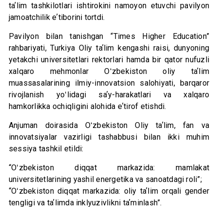
taʼlim tashkilotlari ishtirokini namoyon etuvchi pavilyon
jamoatchilik eʼtiborini tortdi.
Pavilyon bilan tanishgan “Times Higher Education”
rahbariyati, Turkiya Oliy taʼlim kengashi raisi, dunyoning
yetakchi universitetlari rektorlari hamda bir qator nufuzli
xalqaro mehmonlar Oʻzbekiston oliy taʼlim
muassasalarining ilmiy-innovatsion salohiyati, barqaror
rivojlanish yoʻlidagi saʼy-harakatlari va xalqaro
hamkorlikka ochiqligini alohida eʼtirof etishdi.
Anjuman doirasida Oʻzbekiston Oliy taʼlim, fan va
innovatsiyalar vazirligi tashabbusi bilan ikki muhim
sessiya tashkil etildi:
“Oʻzbekiston diqqat markazida: mamlakat
universitetlarining yashil energetika va sanoatdagi roli”;
“Oʻzbekiston diqqat markazida: oliy taʼlim orqali gender
tengligi va taʼlimda inklyuzivlikni taʼminlash”.