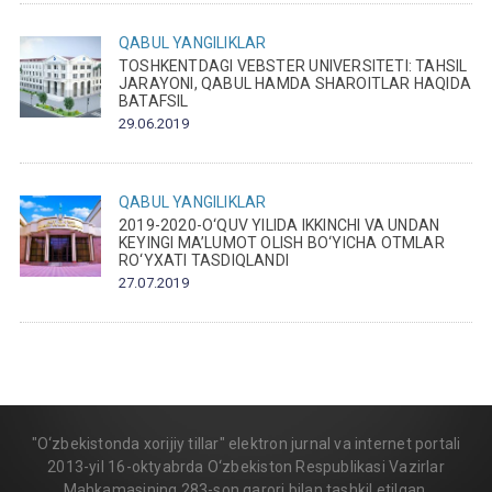
QABUL
YANGILIKLAR
TOSHKENTDAGI VEBSTER UNIVERSITETI: TAHSIL
JARAYONI, QABUL HAMDA SHAROITLAR HAQIDA
BATAFSIL
29.06.2019
QABUL
YANGILIKLAR
2019-2020-O‘QUV YILIDA IKKINCHI VA UNDAN
KEYINGI MA’LUMOT OLISH BO‘YICHA OTMLAR
RO‘YXATI TASDIQLANDI
27.07.2019
"O‘zbekistonda xorijiy tillar" elektron jurnal va internet portali
2013-yil 16-oktyabrda O‘zbekiston Respublikasi Vazirlar
Mahkamasining 283-son qarori bilan tashkil etilgan.