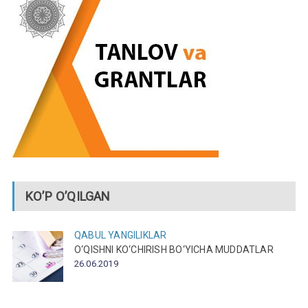
KO’P O’QILGAN
QABUL
YANGILIKLAR
O‘QISHNI KO‘CHIRISH BO‘YICHA MUDDATLAR
26.06.2019