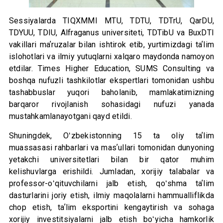
Sessiyalarda TIQXMMI MTU, TDTU, TDTrU, QarDU,
TDYUU, TDIU, Alfraganus universiteti, TDTibU va BuxDTI
vakillari maʼruzalar bilan ishtirok etib, yurtimizdagi taʼlim
islohotlari va ilmiy yutuqlarni xalqaro maydonda namoyon
etdilar. Times Higher Education, SUMS Consulting va
boshqa nufuzli tashkilotlar ekspertlari tomonidan ushbu
tashabbuslar yuqori baholanib, mamlakatimizning
barqaror rivojlanish sohasidagi nufuzi yanada
mustahkamlanayotgani qayd etildi.
Shuningdek, Oʻzbekistonning 15 ta oliy taʼlim
muassasasi rahbarlari va masʼullari tomonidan dunyoning
yetakchi universitetlari bilan bir qator muhim
kelishuvlarga erishildi. Jumladan, xorijiy talabalar va
professor-oʻqituvchilarni jalb etish, qoʻshma taʼlim
dasturlarini joriy etish, ilmiy maqolalarni hammualliflikda
chop etish, taʼlim eksportini kengaytirish va sohaga
xorijiy investitsiyalarni jalb etish boʻyicha hamkorlik