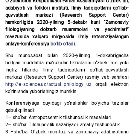
O‘zbekiston Respublikasi Fanlar Akademiyasi O‘zbek tili,
adabiyoti va folklori instituti, Ilmiy tadqiqotlarni qo‘llab-
quvvatlash markazi (Research Support Center)
hamkorligida 2020-yilning 5-dekabr kuni “Zamonaviy
filologiyaning dolzarb muammolari va yechimlari”
mavzusida xalqaro miqyosida ilmiy retsenziyalangan
onlayn-konferensiya
bo’lib o’tadi.
Shu munosabat bilan 2020-yilning 1-dekabrigacha
bo‘lgan muddatda ma’ruzalar tezislarini o‘zbek, rus yoki
ingliz tillarida Ilmiy tadqiqotlarni qo‘llab-quvvatlash
markazi (Research Support Center) rasmiy veb-sahifasi
http://e-science.uz/actual_philology_uz
orqali elektron
ko‘rinishda yuborishingiz mumkin.
Konferensiyaga quyidagi yo‘nalishlar bo‘yicha tezislar
qabul qilinadi:
1– sho‘ba: Antropotsentrik tilshunoslik masalalari.
2– sho‘ba: Tilshunoslik nazariyasi, amaliy tilshunoslik.
3 –sho‘ba: O‘zbek mumtoz va zamonaviy adabiyotning