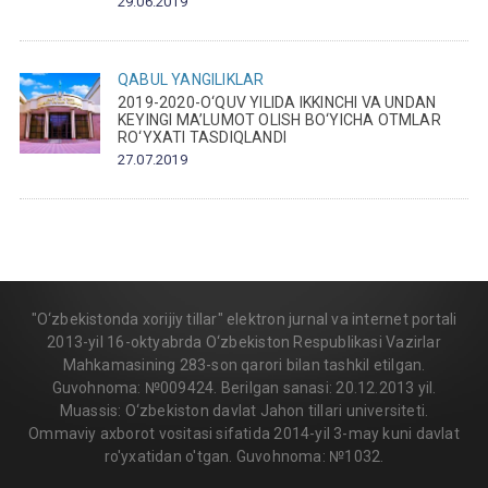
29.06.2019
QABUL
YANGILIKLAR
2019-2020-O‘QUV YILIDA IKKINCHI VA UNDAN
KEYINGI MA’LUMOT OLISH BO‘YICHA OTMLAR
RO‘YXATI TASDIQLANDI
27.07.2019
"O‘zbekistonda xorijiy tillar" elektron jurnal va internet portali
2013-yil 16-oktyabrda O‘zbekiston Respublikasi Vazirlar
Mahkamasining 283-son qarori bilan tashkil etilgan.
Guvohnoma: №009424. Berilgan sanasi: 20.12.2013 yil.
Muassis: O‘zbekiston davlat Jahon tillari universiteti.
Ommaviy axborot vositasi sifatida 2014-yil 3-may kuni davlat
ro'yxatidan o'tgan. Guvohnoma: №1032.