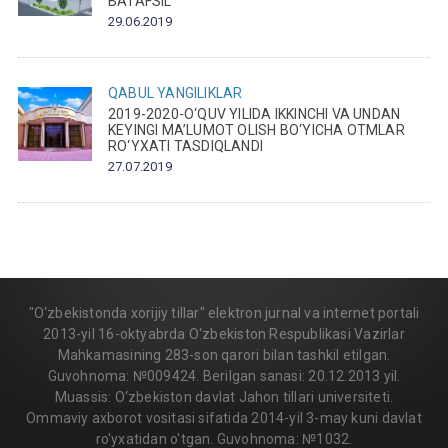
BATAFSIL
29.06.2019
QABUL
YANGILIKLAR
2019-2020-O‘QUV YILIDA IKKINCHI VA UNDAN
KEYINGI MA’LUMOT OLISH BO‘YICHA OTMLAR
RO‘YXATI TASDIQLANDI
27.07.2019
"O‘zbekistonda xorijiy tillar" elektron jurnal va internet portali
2013-yil 16-oktyabrda O‘zbekiston Respublikasi Vazirlar
Mahkamasining 283-son qarori bilan tashkil etilgan.
Guvohnoma: №009424. Berilgan sanasi: 20.12.2013 yil.
Muassis: O‘zbekiston davlat Jahon tillari universiteti.
Ommaviy axborot vositasi sifatida 2014-yil 3-may kuni davlat
ro'yxatidan o'tgan. Guvohnoma: №1032.