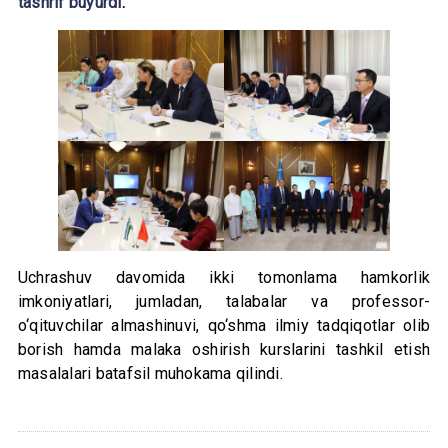
tashrif buyurdi
.
Uchrashuv davomida ikki tomonlama hamkorlik
imkoniyatlari, jumladan, talabalar va professor-
o‘qituvchilar almashinuvi, qo‘shma ilmiy tadqiqotlar olib
borish hamda malaka oshirish kurslarini tashkil etish
masalalari batafsil muhokama qilindi.