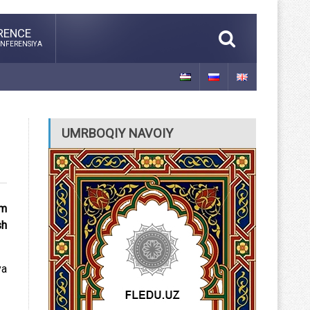
RENCE
NFERENSIYA
UMRBOQIY NAVOIY
om
sh
ya