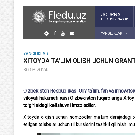
JOURNAL
ELEKTRON NASHR
YANGILIKLAR
YANGILIKLAR
XITOYDA TA’LIM OLISH UCHUN GRAN
30.03.2024
Oʻzbekiston Respublikasi Oliy taʼlim, fan va innovatsi
viloyati hukumati raisi Oʻzbekiston fuqarolariga Xitoy
toʻgʻrisidagi kelishuvni imzoladilar.
Xitoyda oʻqish uchun nomzodlar maʼlum darajadagi xito
etilgan talabalar uchun til kurslarini tashkil qilinishi 