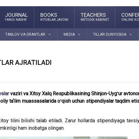
JOURNAL
BOOKS
TEACHERS
CONFE
YANGI NASHR
KITOBLAR JAVONI
METODIK KABINET
ONLINE KO
TANLOV VA GRANTLAR
MEDIA
TILLAR DUNYOSIGA
TLAR AJRATILADI
yalar
vaziri va Xitoy Xalq Respublikasining Shinjon-Uygʻur avton
 oliy taʼlim muassasalarida oʻqish uchun stipendiyalar taqdim eti
y tilini bilishi talab etiladi. Zarur hollarda stipendiyaga tavsi
mumkinligi ham inobatga olingan.