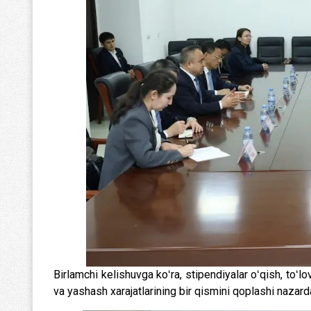
Birlamchi kelishuvga koʻra, stipendiyalar oʻqish, toʻlov
va yashash xarajatlarining bir qismini qoplashi nazard