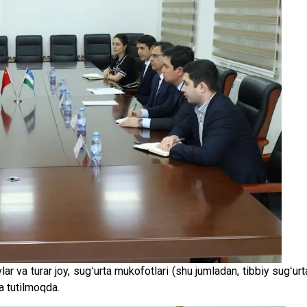
lar va turar joy, sugʻurta mukofotlari (shu jumladan, tibbiy sugʻurt
a tutilmoqda.