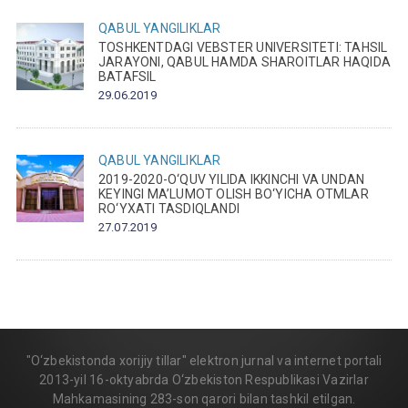
QABUL
YANGILIKLAR
TOSHKENTDAGI VEBSTER UNIVERSITETI: TAHSIL
JARAYONI, QABUL HAMDA SHAROITLAR HAQIDA
BATAFSIL
29.06.2019
QABUL
YANGILIKLAR
2019-2020-O‘QUV YILIDA IKKINCHI VA UNDAN
KEYINGI MA’LUMOT OLISH BO‘YICHA OTMLAR
RO‘YXATI TASDIQLANDI
27.07.2019
"O‘zbekistonda xorijiy tillar" elektron jurnal va internet portali
2013-yil 16-oktyabrda O‘zbekiston Respublikasi Vazirlar
Mahkamasining 283-son qarori bilan tashkil etilgan.