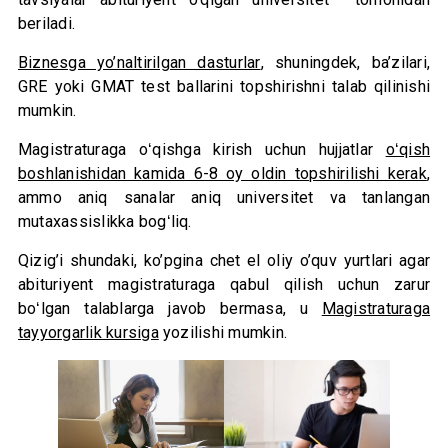
beriladi.
Biznesga yo’naltirilgan dasturlar
, shuningdek, ba’zilari,
GRE yoki GMAT test ballarini topshirishni talab qilinishi
mumkin.
Magistraturaga oʻqishga kirish uchun hujjatlar
oʻqish
boshlanishidan kamida 6-8 oy oldin topshirilishi kerak
,
ammo aniq sanalar aniq universitet va tanlangan
mutaxassislikka bogʻliq.
Qizig’i shundaki, ko’pgina chet el oliy o’quv yurtlari agar
abituriyent magistraturaga qabul qilish uchun zarur
boʻlgan talablarga javob bermasa, u
Magistraturaga
tayyorgarlik kursiga
yozilishi mumkin.