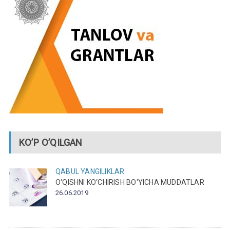
KO’P O’QILGAN
QABUL
YANGILIKLAR
O‘QISHNI KO‘CHIRISH BO‘YICHA MUDDATLAR
26.06.2019