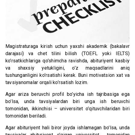
Magistraturaga kirish uchun yaxshi akademik (bakalavr
darajasi) va chet tilini bilish (TOEFL yoki IELTS)
ko’rsatkichlariga qo’shimcha ravishda, abituriyent kasbiy
va shaxsiy yetukligini, o’z maqsadlarini aniq
tushunganligini ko’rsatishi kerak. Buni motivatsion xat va
tavsiyanomalar orqali ko’rsatish lozim.
Agar ariza beruvchi profil bo’yicha ish tajribasiga ega
bo’lsa, unda tavsiyalardan biri unga ish beruvchi
tomonidan, ikkinchisi – universitet o’qituvchilaridan biri
tomonidan beriladi.
Agar abituriyent hali biror joyda ishlamagan bo’lsa, unda
tavsiyalar abituriyent o’qigan universitet tomonidan