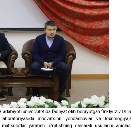
adabiyoti universitetida faoliyat olib borayotgan “Inklyuziv ta’li
 laboratoriyasida innovatsion yondashuvlar va texnologiyala
ahsulotlar yaratish, o‘qitishning samarali usullarini aniqlas