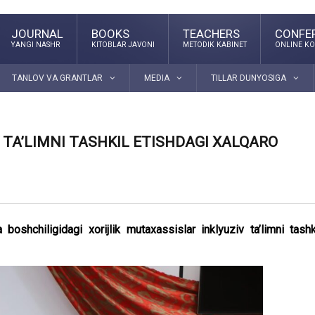
JOURNAL
BOOKS
TEACHERS
CONFE
YANGI NASHR
KITOBLAR JAVONI
METODIK KABINET
ONLINE KO
TANLOV VA GRANTLAR
MEDIA
TILLAR DUNYOSIGA
 TA’LIMNI TASHKIL ETISHDAGI XALQARO
oshchiligidagi xorijlik mutaxassislar inklyuziv ta’limni tashk