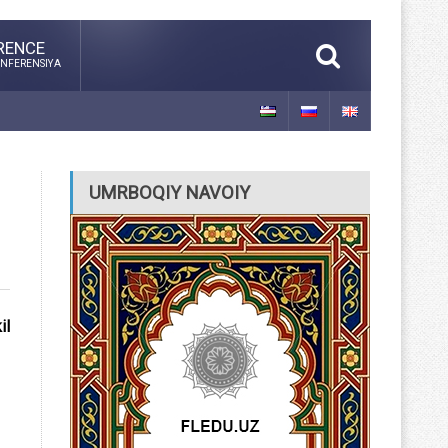
RENCE
NFERENSIYA
UMRBOQIY NAVOIY
il