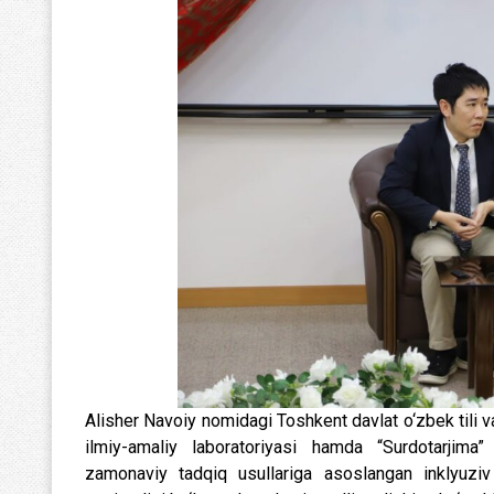
Alisher Navoiy nomidagi Toshkent davlat o‘zbek tili va 
ilmiy-amaliy laboratoriyasi hamda “Surdotarjima”
zamonaviy tadqiq usullariga asoslangan inklyuziv m