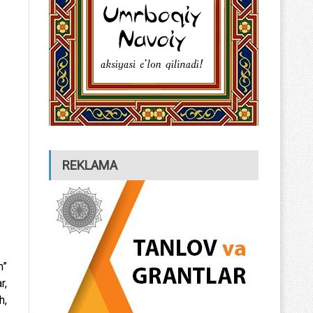
REKLAMA
m”
r,
h,