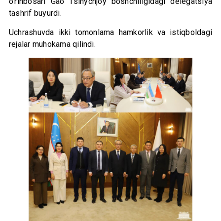
o‘rinbosari Gao Tsinychjoy boshchiligidagi delegatsiya
tashrif buyurdi.
Uchrashuvda ikki tomonlama hamkorlik va istiqboldagi
rejalar muhokama qilindi.