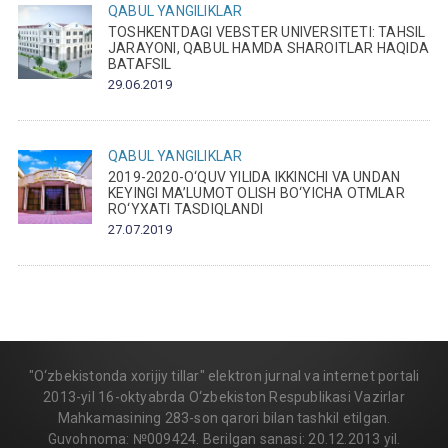
QABUL
YANGILIKLAR
TOSHKENTDAGI VEBSTER UNIVERSITETI: TAHSIL
JARAYONI, QABUL HAMDA SHAROITLAR HAQIDA
BATAFSIL
29.06.2019
QABUL
YANGILIKLAR
2019-2020-O‘QUV YILIDA IKKINCHI VA UNDAN
KEYINGI MA’LUMOT OLISH BO‘YICHA OTMLAR
RO‘YXATI TASDIQLANDI
27.07.2019
"O‘zbekistonda xorijiy tillar" elektron jurnal va internet portali
2013-yil 16-oktyabrda O‘zbekiston Respublikasi Vazirlar
Mahkamasining 283-son qarori bilan tashkil etilgan.
Guvohnoma: №009424. Berilgan sanasi: 20.12.2013 yil.