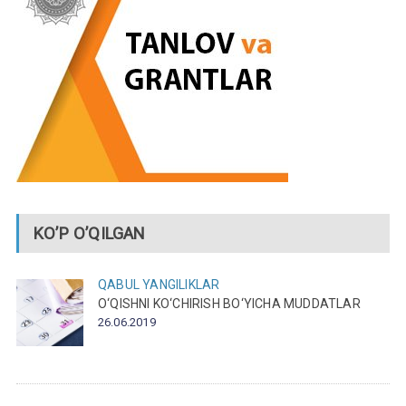
KO’P O’QILGAN
QABUL
YANGILIKLAR
O‘QISHNI KO‘CHIRISH BO‘YICHA MUDDATLAR
26.06.2019