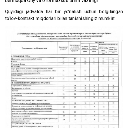
bermoqda Oliy va o’rta maxsus ta’lim vazirligi.
Quyidagi jadvalda har bir yo’nalish uchun belgilangan
to’lov-kontrakt miqdorlari bilan tanishishingiz mumkin: