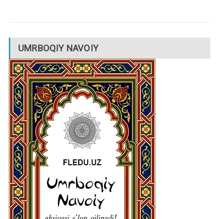
UMRBOQIY NAVOIY