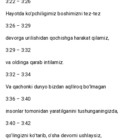
3:22 – 3:26
Hayotda ko’pchiligimiz boshimizni tez-tez
3:26 – 3:29
devorga urilishidan qochishga harakat qilamiz,
3:29 – 3:32
va oldinga qarab intilamiz.
3:32 – 3:34
Va qachonki dunyo bizdan aqlliroq bo’lmagan
3:36 – 3:40
insonlar tomonidan yaratilganini tushunganingizda,
3:40 – 3:42
qo’lingizni ko’tarib, o’sha devorni ushlaysiz,