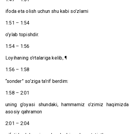
ifoda eta olish uchun shu kabi so’zlarni
1:51 – 1:54
o’ylab topishdir.
1:54 – 1:56
Loyihaning o’rtalariga kelib, ¶
1:56 – 1:58
“sonder” so’ziga ta’rif berdim:
1:58 – 2:01
uning g’oyasi shundaki, hammamiz o’zimiz haqimizda
asosiy qahramon
2:01 – 2:04