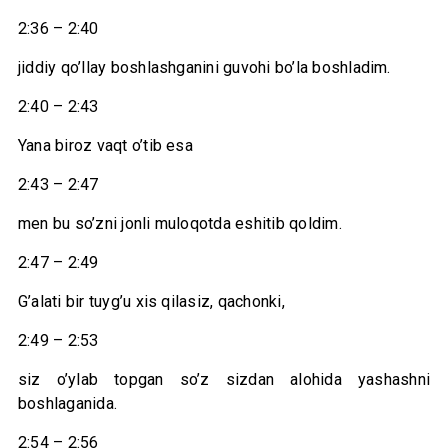
2:36 – 2:40
jiddiy qo’llay boshlashganini guvohi bo’la boshladim.
2:40 – 2:43
Yana biroz vaqt o’tib esa
2:43 – 2:47
men bu so’zni jonli muloqotda eshitib qoldim.
2:47 – 2:49
G’alati bir tuyg’u xis qilasiz, qachonki,
2:49 – 2:53
siz o’ylab topgan so’z sizdan alohida yashashni
boshlaganida.
2:54 – 2:56