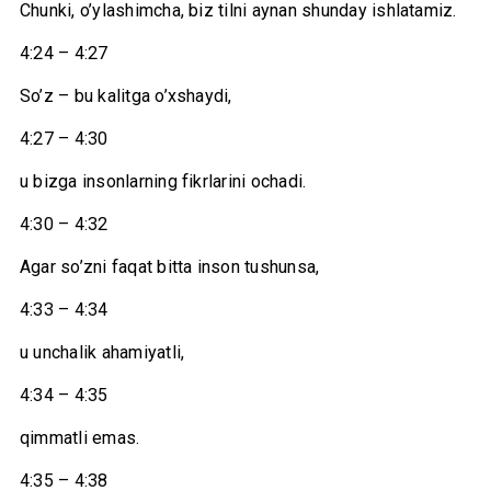
Chunki, o’ylashimcha, biz tilni aynan shunday ishlatamiz.
4:24 – 4:27
So’z – bu kalitga o’xshaydi,
4:27 – 4:30
u bizga insonlarning fikrlarini ochadi.
4:30 – 4:32
Agar so’zni faqat bitta inson tushunsa,
4:33 – 4:34
u unchalik ahamiyatli,
4:34 – 4:35
qimmatli emas.
4:35 – 4:38