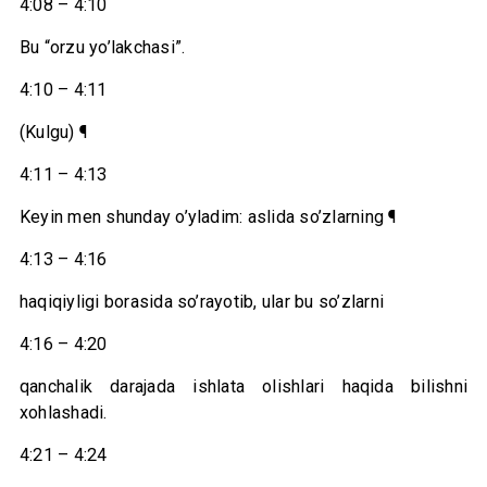
4:08 – 4:10
Bu “orzu yo’lakchasi”.
4:10 – 4:11
(Kulgu) ¶
4:11 – 4:13
Keyin men shunday o’yladim: aslida so’zlarning ¶
4:13 – 4:16
haqiqiyligi borasida so’rayotib, ular bu so’zlarni
4:16 – 4:20
qanchalik darajada ishlata olishlari haqida bilishni
xohlashadi.
4:21 – 4:24