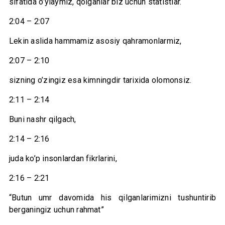
sifatida o’ylaymiz, qolganlar biz uchun statistlar.
2:04 – 2:07
Lekin aslida hammamiz asosiy qahramonlarmiz,
2:07 – 2:10
sizning o’zingiz esa kimningdir tarixida olomonsiz.
2:11 – 2:14
Buni nashr qilgach,
2:14 – 2:16
juda ko’p insonlardan fikrlarini,
2:16 – 2:21
“Butun umr davomida his qilganlarimizni tushuntirib
berganingiz uchun rahmat”