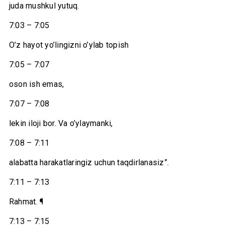
juda mushkul yutuq.
7:03 – 7:05
O’z hayot yo’lingizni o’ylab topish
7:05 – 7:07
oson ish emas,
7:07 – 7:08
lekin iloji bor. Va o’ylaymanki,
7:08 – 7:11
alabatta harakatlaringiz uchun taqdirlanasiz”.
7:11 – 7:13
Rahmat. ¶
7:13 – 7:15