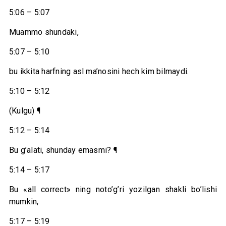
5:06 – 5:07
Muammo shundaki,
5:07 – 5:10
bu ikkita harfning asl ma’nosini hech kim bilmaydi.
5:10 – 5:12
(Kulgu) ¶
5:12 – 5:14
Bu g’alati, shunday emasmi? ¶
5:14 – 5:17
Bu «all correct» ning noto’g’ri yozilgan shakli bo’lishi
mumkin,
5:17 – 5:19