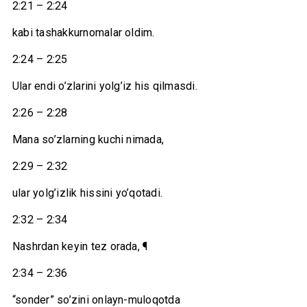
2:21 – 2:24
kabi tashakkurnomalar oldim.
2:24 – 2:25
Ular endi o’zlarini yolg’iz his qilmasdi.
2:26 – 2:28
Mana so’zlarning kuchi nimada,
2:29 – 2:32
ular yolg’izlik hissini yo’qotadi.
2:32 – 2:34
Nashrdan keyin tez orada, ¶
2:34 – 2:36
“sonder” so’zini onlayn-muloqotda