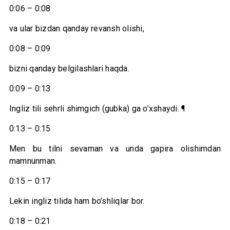
0:06 – 0:08
va ular bizdan qanday revansh olishi,
0:08 – 0:09
bizni qanday belgilashlari haqda.
0:09 – 0:13
Ingliz tili sehrli shimgich (gubka) ga o’xshaydi. ¶
0:13 – 0:15
Men bu tilni sevaman va unda gapira olishimdan
mamnunman.
0:15 – 0:17
Lekin ingliz tilida ham bo’shliqlar bor.
0:18 – 0:21