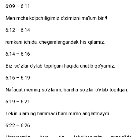
6:09 – 6:11
Menimcha ko’pchiligimiz o’zimizni ma’lum bir ¶
6:12 – 6:14
ramkani ichida, chegaralangandek his qilamiz.
6:14 – 6:16
Biz so’zlar o’ylab topilgani haqida unutib qo’yamiz.
6:16 – 6:19
Nafaqat mening so’zlarim, barcha so’zlar o’ylab topilgan.
6:19 – 6:21
Lekin ularning hammasi ham ma’no anglatmaydi.
6:22 – 6:26