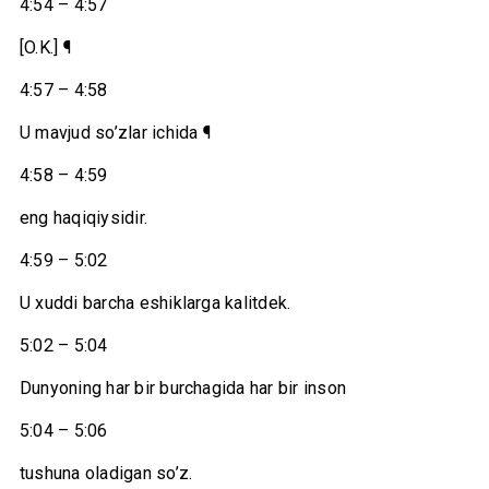
4:54 – 4:57
[O.K.] ¶
4:57 – 4:58
U mavjud so’zlar ichida ¶
4:58 – 4:59
eng haqiqiysidir.
4:59 – 5:02
U xuddi barcha eshiklarga kalitdek.
5:02 – 5:04
Dunyoning har bir burchagida har bir inson
5:04 – 5:06
tushuna oladigan so’z.