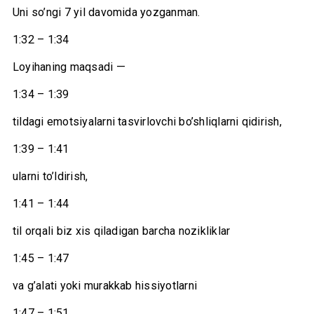
Uni so’ngi 7 yil davomida yozganman.
1:32 – 1:34
Loyihaning maqsadi —
1:34 – 1:39
tildagi emotsiyalarni tasvirlovchi bo’shliqlarni qidirish,
1:39 – 1:41
ularni to’ldirish,
1:41 – 1:44
til orqali biz xis qiladigan barcha nozikliklar
1:45 – 1:47
va g’alati yoki murakkab hissiyotlarni
1:47 – 1:51