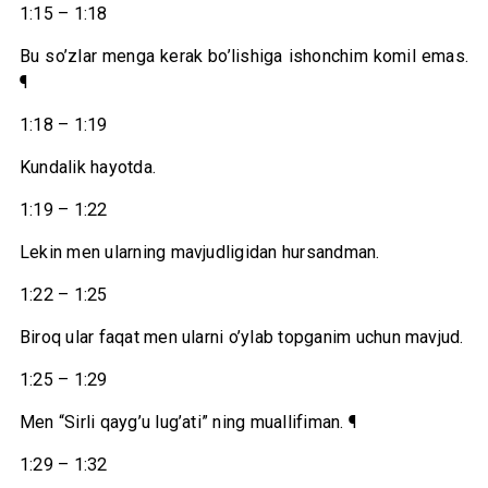
1:15 – 1:18
Bu so’zlar menga kerak bo’lishiga ishonchim komil emas.
¶
1:18 – 1:19
Kundalik hayotda.
1:19 – 1:22
Lekin men ularning mavjudligidan hursandman.
1:22 – 1:25
Biroq ular faqat men ularni o’ylab topganim uchun mavjud.
1:25 – 1:29
Men “Sirli qayg’u lug’ati” ning muallifiman. ¶
1:29 – 1:32