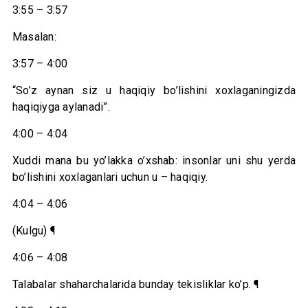
3:55 – 3:57
Masalan:
3:57 – 4:00
“So’z aynan siz u haqiqiy bo’lishini xoxlaganingizda
haqiqiyga aylanadi”.
4:00 – 4:04
Xuddi mana bu yo’lakka o’xshab: insonlar uni shu yerda
bo’lishini xoxlaganlari uchun u – haqiqiy.
4:04 – 4:06
(Kulgu) ¶
4:06 – 4:08
Talabalar shaharchalarida bunday tekisliklar ko’p. ¶