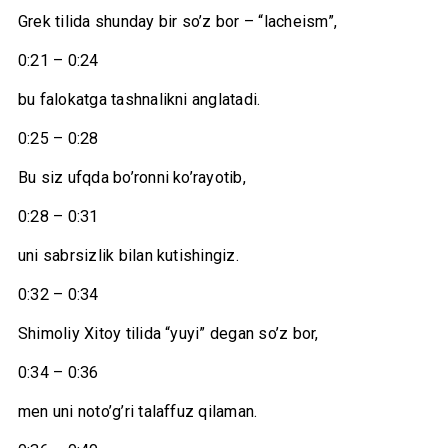
Grek tilida shunday bir so’z bor – “lacheism”,
0:21 – 0:24
bu falokatga tashnalikni anglatadi.
0:25 – 0:28
Bu siz ufqda bo’ronni ko’rayotib,
0:28 – 0:31
uni sabrsizlik bilan kutishingiz.
0:32 – 0:34
Shimoliy Xitoy tilida “yuyi” degan so’z bor,
0:34 – 0:36
men uni noto’g’ri talaffuz qilaman.