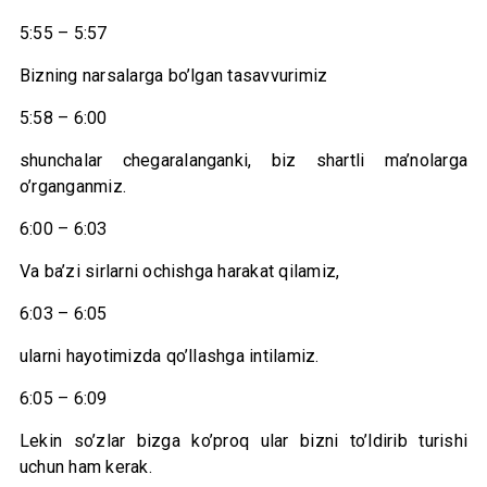
5:55 – 5:57
Bizning narsalarga bo’lgan tasavvurimiz
5:58 – 6:00
shunchalar chegaralanganki, biz shartli ma’nolarga
o’rganganmiz.
6:00 – 6:03
Va ba’zi sirlarni ochishga harakat qilamiz,
6:03 – 6:05
ularni hayotimizda qo’llashga intilamiz.
6:05 – 6:09
Lekin so’zlar bizga ko’proq ular bizni to’ldirib turishi
uchun ham kerak.