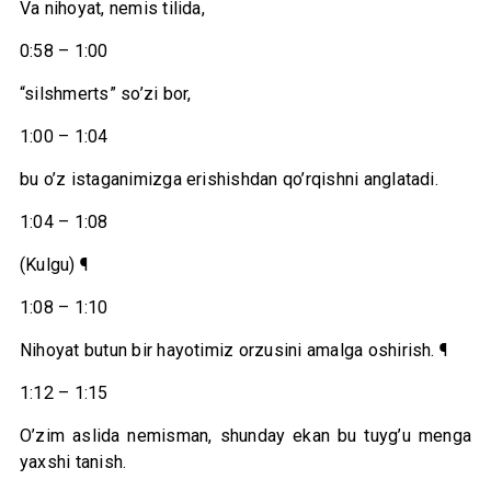
Va nihoyat, nemis tilida,
0:58 – 1:00
“silshmerts” so’zi bor,
1:00 – 1:04
bu o’z istaganimizga erishishdan qo’rqishni anglatadi.
1:04 – 1:08
(Kulgu) ¶
1:08 – 1:10
Nihoyat butun bir hayotimiz orzusini amalga oshirish. ¶
1:12 – 1:15
O’zim aslida nemisman, shunday ekan bu tuyg’u menga
yaxshi tanish.