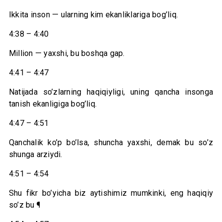
Ikkita inson — ularning kim ekanliklariga bog’liq.
4:38 – 4:40
Million — yaxshi, bu boshqa gap.
4:41 – 4:47
Natijada so’zlarning haqiqiyligi, uning qancha insonga
tanish ekanligiga bog’liq.
4:47 – 4:51
Qanchalik ko’p bo’lsa, shuncha yaxshi, demak bu so’z
shunga arziydi.
4:51 – 4:54
Shu fikr bo’yicha biz aytishimiz mumkinki, eng haqiqiy
so’z bu ¶