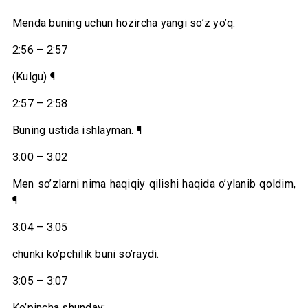
Menda buning uchun hozircha yangi so’z yo’q.
2:56 – 2:57
(Kulgu) ¶
2:57 – 2:58
Buning ustida ishlayman. ¶
3:00 – 3:02
Men so’zlarni nima haqiqiy qilishi haqida o’ylanib qoldim,
¶
3:04 – 3:05
chunki ko’pchilik buni so’raydi.
3:05 – 3:07
Ko’pincha shunday: