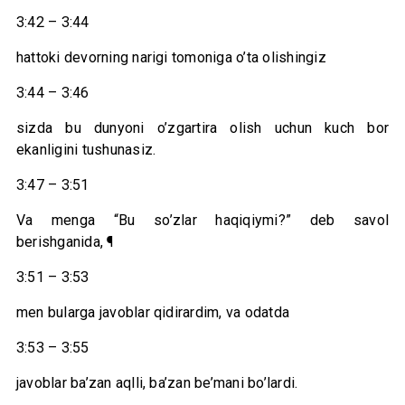
3:42 – 3:44
hattoki devorning narigi tomoniga o’ta olishingiz
3:44 – 3:46
sizda bu dunyoni o’zgartira olish uchun kuch bor
ekanligini tushunasiz.
3:47 – 3:51
Va menga “Bu so’zlar haqiqiymi?” deb savol
berishganida, ¶
3:51 – 3:53
men bularga javoblar qidirardim, va odatda
3:53 – 3:55
javoblar ba’zan aqlli, ba’zan be’mani bo’lardi.