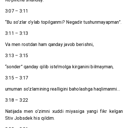
3:07 – 3:11
“Bu so’zlar o’ylab topilganmi? Negadir tushunmayapman”.
3:11 – 3:13
Va men rostdan ham qanday javob berishni,
3:13 – 3:15
“sonder” qanday qilib iste’molga kirganini bilmayman,
3:15 – 3:17
umuman so’zlarnining realligini baholashga haqlimanmi…
3:18 – 3:22
Natijada men o’zimni xuddi miyasiga yangi fikr kelgan
Stiv Jobsdek his qildim.