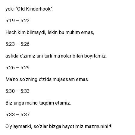
yoki “Old Kinderhook”.
5:19 – 5:23
Hech kim bilmaydi, lekin bu muhim emas,
5:23 – 5:26
aslida o’zimiz uni turli ma’nolar bilan boyitamiz.
5:26 – 5:29
Ma’no so’zning o’zida mujassam emas.
5:30 – 5:33
Biz unga ma’no taqdim etamiz.
5:33 – 5:37
O’ylaymanki, so’zlar bizga hayotimiz mazmunini ¶