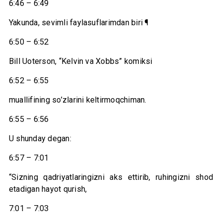
6:46 – 6:49
Yakunda, sevimli faylasuflarimdan biri ¶
6:50 – 6:52
Bill Uoterson, “Kelvin va Xobbs” komiksi
6:52 – 6:55
muallifining so’zlarini keltirmoqchiman.
6:55 – 6:56
U shunday degan:
6:57 – 7:01
“Sizning qadriyatlaringizni aks ettirib, ruhingizni shod
etadigan hayot qurish,
7:01 – 7:03