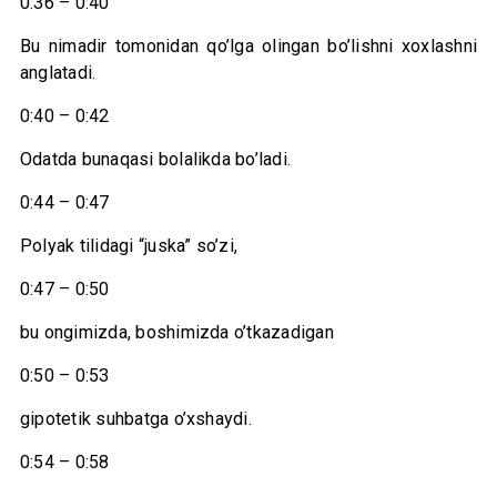
0:36 – 0:40
Bu nimadir tomonidan qo’lga olingan bo’lishni xoxlashni
anglatadi.
0:40 – 0:42
Odatda bunaqasi bolalikda bo’ladi.
0:44 – 0:47
Polyak tilidagi “juska” so’zi,
0:47 – 0:50
bu ongimizda, boshimizda o’tkazadigan
0:50 – 0:53
gipotetik suhbatga o’xshaydi.
0:54 – 0:58