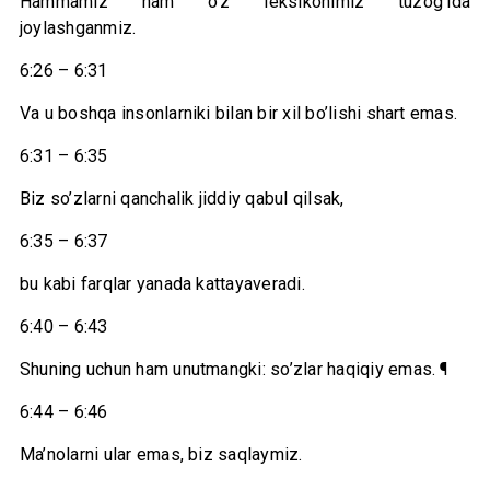
Hammamiz ham o’z leksikonimiz tuzog’ida
joylashganmiz.
6:26 – 6:31
Va u boshqa insonlarniki bilan bir xil bo’lishi shart emas.
6:31 – 6:35
Biz so’zlarni qanchalik jiddiy qabul qilsak,
6:35 – 6:37
bu kabi farqlar yanada kattayaveradi.
6:40 – 6:43
Shuning uchun ham unutmangki: so’zlar haqiqiy emas. ¶
6:44 – 6:46
Ma’nolarni ular emas, biz saqlaymiz.