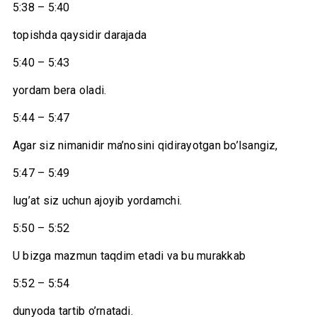
5:38 – 5:40
topishda qaysidir darajada
5:40 – 5:43
yordam bera oladi.
5:44 – 5:47
Agar siz nimanidir ma’nosini qidirayotgan bo’lsangiz,
5:47 – 5:49
lug’at siz uchun ajoyib yordamchi.
5:50 – 5:52
U bizga mazmun taqdim etadi va bu murakkab
5:52 – 5:54
dunyoda tartib o’rnatadi.