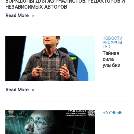
ВОРКШОПЫ ДЛЯ ЖУРНАЛИСТОВ, РЕДАКТОРОВ И
НЕЗАВИСИМЫХ АВТОРОВ
Read More
НОВОСТИ
РЕСУРСЫ
TED
Тайная
сила
улыбки
Read More
НАУЧНЫЕ