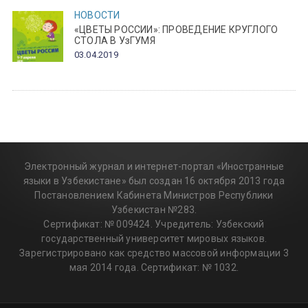
НОВОСТИ
«ЦВЕТЫ РОССИИ»: ПРОВЕДЕНИЕ КРУГЛОГО
СТОЛА В УзГУМЯ
03.04.2019
Электронный журнал и интернет-портал «Иностранные
языки в Узбекистане» был создан 16 октября 2013 года
Постановлением Кабинета Министров Республики
Узбекистан №283.
Сертификат: № 009424. Учредитель: Узбекский
государственный университет мировых языков.
Зарегистрировано как средство массовой информации 3
мая 2014 года. Сертификат: № 1032.