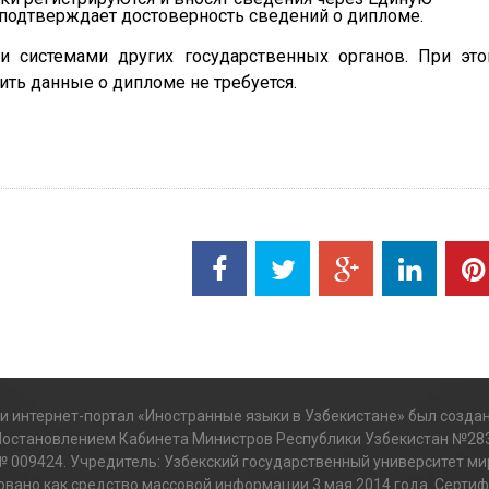
 подтверждает достоверность сведений о дипломе.
 системами других государственных органов. При эт
ть данные о дипломе не требуется.
 интернет-портал «Иностранные языки в Узбекистане» был создан
Постановлением Кабинета Министров Республики Узбекистан №283
№ 009424. Учредитель: Узбекский государственный университет ми
вано как средство массовой информации 3 мая 2014 года. Сертиф