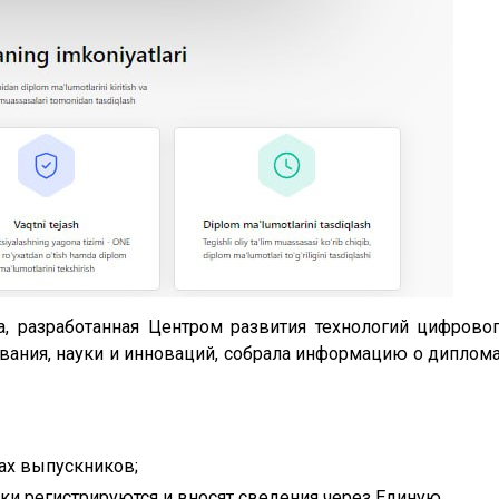
, разработанная Центром развития технологий цифрово
вания, науки и инноваций, собрала информацию о диплом
ах выпускников;
ки регистрируются и вносят сведения через Единую