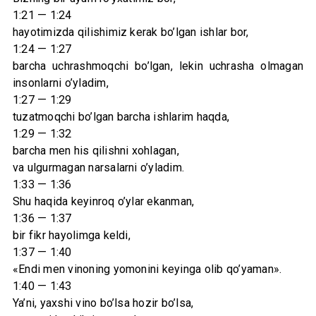
1:21 — 1:24
hayotimizda qilishimiz kerak bo’lgan ishlar bor,
1:24 — 1:27
barcha uchrashmoqchi bo’lgan, lekin uchrasha olmagan
insonlarni o’yladim,
1:27 — 1:29
tuzatmoqchi bo’lgan barcha ishlarim haqda,
1:29 — 1:32
barcha men his qilishni xohlagan,
va ulgurmagan narsalarni o’yladim.
1:33 — 1:36
Shu haqida keyinroq o’ylar ekanman,
1:36 — 1:37
bir fikr hayolimga keldi,
1:37 — 1:40
«Endi men vinoning yomonini keyinga olib qo’yaman».
1:40 — 1:43
Ya’ni, yaxshi vino bo’lsa hozir bo’lsa,