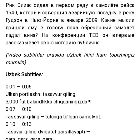
Рик Элиас сидел в первом ряду в самолёте рейса
1549, который совершил аварийную посадку в реку
Гудзон в Нью-Йорке в январе 2009. Какие мысли
пришли ему в голову пока обречённый самолёт
падал вниз? На конференции TED он впервые
рассказывает свою историю публично.
(Video subtitrlar orasida o’zbek tilini ham topishingiz
mumkin)
Uzbek Subtitles:
0:01 — 0:06
Ulkan portlashni tasavvur qiling,
3,000 fut balandlikka chiqqaningizda.¶
0:07 — 0:10
Tassavur qiling – tutunga to’lgan samolyot.
0:10 — 0:13
Tasavur qiling dvigatel qarsillayapti —
qars, qars, qars, qars.