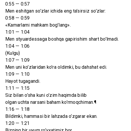
0:55 — 0:57
Men eshitgan so’zlar ichida eng ta’sirsiz so’zlar:
0:58 — 0:59
«Kamarlarni mahkam bog’lang».
1:01 — 1:04
Men styuardessaga boshqa gapirishim shart bo’lmadi.
1:04 — 1:06
(Kulgu)
1:07 — 1:09
Men uni ko’zlaridan ko’ra oldimki, bu dahshat edi.
1:09 — 1:10
Hayot tugagandi.
1:11 — 1:15
Siz bilan o’sha kuni o’zim haqimda bilib
olgan uchta narsani baham ko’rmoqchiman.¶
1:16 — 1:18
Bildimki, hammasi bir lahzada o’zgarar ekan.
1:20 — 1:21
Bizning bir uyum ro’yxatimiz bor,