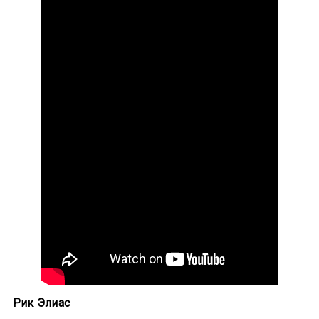
Рик Элиас