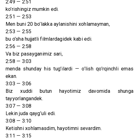
2:49 — 2:51
ko’rishingiz mumkin edi.
2:51 — 2:53
Men buni 20 bo’lakka aylanishini xohlamayman,
2:53 — 2:55
bu o’sha hujjatli filmlardagidek kabi edi.
2:56 — 2:58
Va biz pasayganimiz sari,
2:58 — 3:03
menda shunday his tug’ilardi — o’lish qo’rqinchli emas
ekan.
3:03 — 3:06
Biz xuddi butun hayotimiz davomida shunga
tayyorlangandek.
3:07 — 3:08
Lekin juda qayg’uli edi.
3:08 — 3:10
Ketishni xohlamasdim, hayotimni sevardim.
3:11 — 3:15