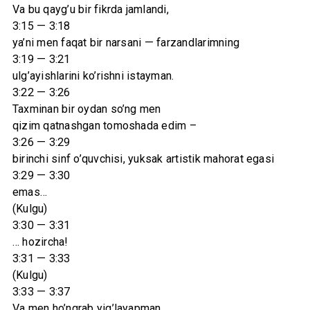
Va bu qayg’u bir fikrda jamlandi,
3:15 — 3:18
ya’ni men faqat bir narsani — farzandlarimning
3:19 — 3:21
ulg’ayishlarini ko’rishni istayman.
3:22 — 3:26
Taxminan bir oydan so’ng men
qizim qatnashgan tomoshada edim –
3:26 — 3:29
birinchi sinf o’quvchisi, yuksak artistik mahorat egasi
3:29 — 3:30
emas…
(Kulgu)
3:30 — 3:31
… hozircha!
3:31 — 3:33
(Kulgu)
3:33 — 3:37
Va men ho’ngrab yig’layapman,