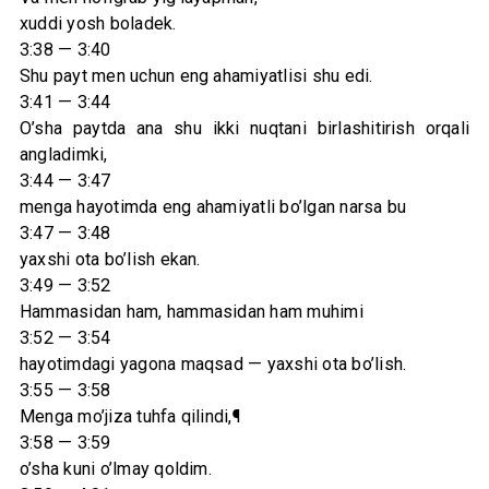
xuddi yosh boladek.
3:38 — 3:40
Shu payt men uchun eng ahamiyatlisi shu edi.
3:41 — 3:44
O’sha paytda ana shu ikki nuqtani birlashitirish orqali
angladimki,
3:44 — 3:47
menga hayotimda eng ahamiyatli bo’lgan narsa bu
3:47 — 3:48
yaxshi ota bo’lish ekan.
3:49 — 3:52
Hammasidan ham, hammasidan ham muhimi
3:52 — 3:54
hayotimdagi yagona maqsad — yaxshi ota bo’lish.
3:55 — 3:58
Menga mo’jiza tuhfa qilindi,¶
3:58 — 3:59
o’sha kuni o’lmay qoldim.