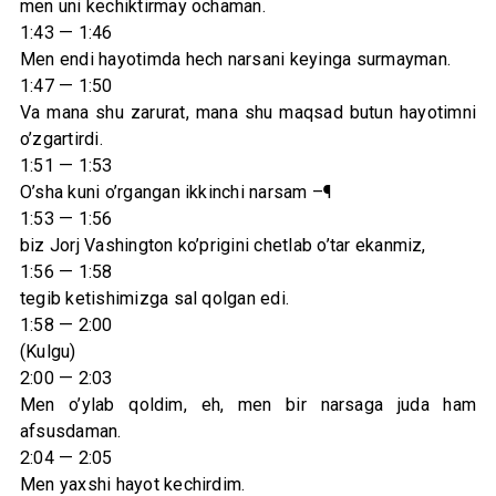
men uni kechiktirmay ochaman.
1:43 — 1:46
Men endi hayotimda hech narsani keyinga surmayman.
1:47 — 1:50
Va mana shu zarurat, mana shu maqsad butun hayotimni
o’zgartirdi.
1:51 — 1:53
O’sha kuni o’rgangan ikkinchi narsam –¶
1:53 — 1:56
biz Jorj Vashington ko’prigini chetlab o’tar ekanmiz,
1:56 — 1:58
tegib ketishimizga sal qolgan edi.
1:58 — 2:00
(Kulgu)
2:00 — 2:03
Men o’ylab qoldim, eh, men bir narsaga juda ham
afsusdaman.
2:04 — 2:05
Men yaxshi hayot kechirdim.