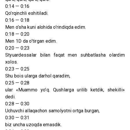
0:14 — 0:16
Qo’rqinchli eshitiladi.
0:16 — 0:18
Men o’sha kuni alohida o’rindiqda edim.
0:18 — 0:20
Men 1D da o’tirgan edim.
0:20 — 0:23
Styuardessalar bilan faqat men suhbatlasha olardim
xolos.
0:23 — 0:25
Shu bois ularga darhol qaradim,
0:25 — 0:28
ular «Muammo yo’q. Qushlarga urilib ketdik, shekilli»
dedi.
0:28 — 0:30
Uchuvchi allaqachon samolyotni ortga burgan,
0:30 — 0:31
biz uncha uzoqda emasdik.