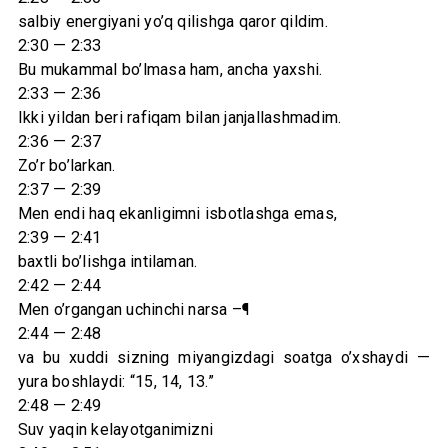
salbiy energiyani yo’q qilishga qaror qildim.
2:30 — 2:33
Bu mukammal bo’lmasa ham, ancha yaxshi.
2:33 — 2:36
Ikki yildan beri rafiqam bilan janjallashmadim.
2:36 — 2:37
Zo’r bo’larkan.
2:37 — 2:39
Men endi haq ekanligimni isbotlashga emas,
2:39 — 2:41
baxtli bo’lishga intilaman.
2:42 — 2:44
Men o’rgangan uchinchi narsa –¶
2:44 — 2:48
va bu xuddi sizning miyangizdagi soatga o’xshaydi —
yura boshlaydi: “15, 14, 13.”
2:48 — 2:49
Suv yaqin kelayotganimizni