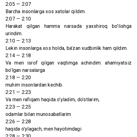
2:05 — 2:07
Barcha insonlarga xos xatolar qildim.
2:07 — 2:10
Harakat qilgan hamma narsada yaxshiroq bo’lishga
urindim.
2:10 — 2:13
Lekin insonlarga xos holda, ba’zan xudbinlik ham qildim.
2:14 — 2:18
Va men isrof qilgan vaqtimga achindim: ahamiyatsiz
bo’lgan narsalarga
2:18 — 2:20
muhim insonlardan kechib.
2:21 — 2:23
Va men rafiqam haqida o’yladim, do’stlarim,
2:23 — 2:25
odamlar bilan munosabatlarim
2:26 — 2:28
haqida o’ylagach, men hayotimdagi
2:28 — 2:30