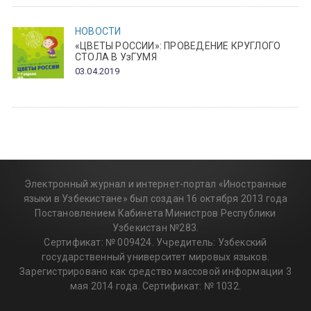
НОВОСТИ
«ЦВЕТЫ РОССИИ»: ПРОВЕДЕНИЕ КРУГЛОГО
СТОЛА В УзГУМЯ
03.04.2019
Электронный журнал и интернет-портал «Иностранные
языки в Узбекистане» был создан 16 октября 2013 года
Постановлением Кабинета Министров Республики
Узбекистан №283.
Сертификат: № 009424. Учредитель: Узбекский
государственный университет мировых языков.
Зарегистрировано как средство массовой информации 3
мая 2014 года. Сертификат: № 1032.