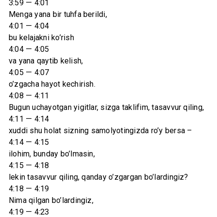
3:59 — 4:01
Menga yana bir tuhfa berildi,
4:01 — 4:04
bu kelajakni ko’rish
4:04 — 4:05
va yana qaytib kelish,
4:05 — 4:07
o’zgacha hayot kechirish.
4:08 — 4:11
Bugun uchayotgan yigitlar, sizga taklifim, tasavvur qiling,
4:11 — 4:14
xuddi shu holat sizning samolyotingizda ro’y bersa –
4:14 — 4:15
ilohim, bunday bo’lmasin,
4:15 — 4:18
lekin tasavvur qiling, qanday o’zgargan bo’lardingiz?
4:18 — 4:19
Nima qilgan bo’lardingiz,
4:19 — 4:23