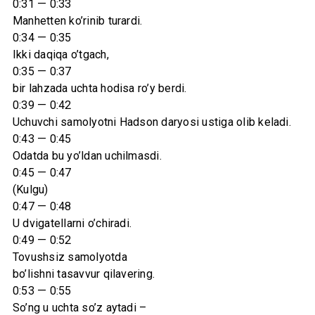
0:31 — 0:33
Manhetten ko’rinib turardi.
0:34 — 0:35
Ikki daqiqa o’tgach,
0:35 — 0:37
bir lahzada uchta hodisa ro’y berdi.
0:39 — 0:42
Uchuvchi samolyotni Hadson daryosi ustiga olib keladi.
0:43 — 0:45
Odatda bu yo’ldan uchilmasdi.
0:45 — 0:47
(Kulgu)
0:47 — 0:48
U dvigatellarni o’chiradi.
0:49 — 0:52
Tovushsiz samolyotda
bo’lishni tasavvur qilavering.
0:53 — 0:55
So’ng u uchta so’z aytadi –