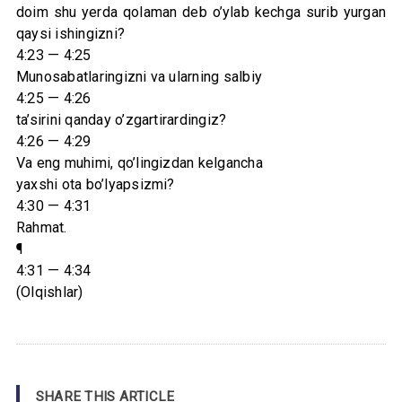
doim shu yerda qolaman deb o’ylab kechga surib yurgan
qaysi ishingizni?
4:23 — 4:25
Munosabatlaringizni va ularning salbiy
4:25 — 4:26
ta’sirini qanday o’zgartirardingiz?
4:26 — 4:29
Va eng muhimi, qo’lingizdan kelgancha
yaxshi ota bo’lyapsizmi?
4:30 — 4:31
Rahmat.
¶
4:31 — 4:34
(Olqishlar)
SHARE THIS ARTICLE