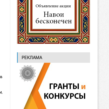
РЕКЛАМА
 в
м,