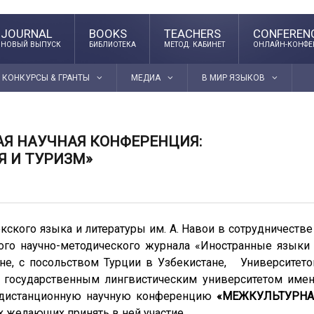
JOURNAL
BOOKS
TEACHERS
CONFEREN
НОВЫЙ ВЫПУСК
БИБЛИОТЕКА
МЕТОД. КАБИНЕТ
ОНЛАЙН-КОНФЕ
КОНКУРСЫ & ГРАНТЫ
МЕДИА
В МИР ЯЗЫКОВ
 НАУЧНАЯ КОНФЕРЕНЦИЯ:
 И ТУРИЗМ»
ского языка и литературы им. А. Навои в сотрудничестве
ого научно-методического журнала «Иностранные языки
ане, с посольством Турции в Узбекистане, Университет
 государственным лингвистическим университетом име
 дистанционную научную конференцию
«МЕЖКУЛЬТУРНА
х желающих принять в ней участие.