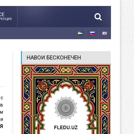
CE
РЕНЦИЯ
НАВОИ БЕСКОНЕЧЕН
 с
 в
ом
ни
Я